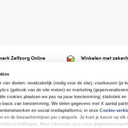
erk Zelfzorg Online
Winkelen met zekerh
ntwoorde zorg, ⁠ook
⁠Deze webshop is aan
e.
⁠bij Thuiswinkelwaarb
okies
r vier doelen: noodzakelijk (nodig voor de site), voorkeuren (je 
lytics (gebruik van de site meten) en marketing (gepersonaliseer
iële cookies plaatsen we pas na jouw toestemming; statistiek en
de vriendelijke specialist
op basis van toestemming. We delen gegevens met X aantal partn
tentienetwerken en social mediaplatforms; in onze
Cookie-verkl
tijen en de bewaartermijnen per categorie. Je kunt je keuze op el
erklaring
Disclaimer
Privacy verklaring
ookie-instellingen
. Meer informatie over onze gegevensverwerk