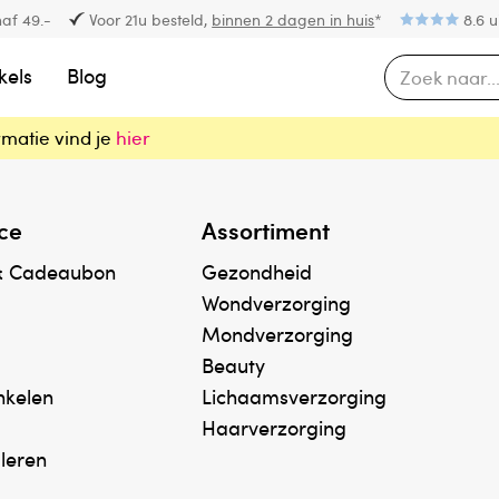
af 49.-
Voor 21u besteld,
binnen 2 dagen in huis
*
8.6 u
kels
Blog
rmatie vind je
hier
ce
Assortiment
& Cadeaubon
Gezondheid
Wondverzorging
Mondverzorging
Beauty
inkelen
Lichaamsverzorging
Haarverzorging
uleren