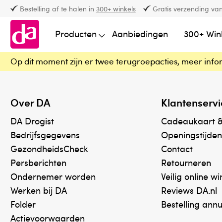
Bestelling af te halen in
300+ winkels
Gratis verzending van
Producten
Aanbiedingen
300+ Win
Op dit moment zijn er twee terugroepacties, meer info
Over DA
Klantenservi
DA Drogist
Cadeaukaart 
Bedrijfsgegevens
Openingstijden
GezondheidsCheck
Contact
Persberichten
Retourneren
Ondernemer worden
Veilig online w
Werken bij DA
Reviews DA.nl
Folder
Bestelling ann
Actievoorwaarden