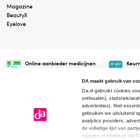
Magazine
BeautyX
Eyelove
Online aanbieder medicijnen
Keurm
⁠Controleer welke medicijnen
⁠Vera
onze webshop mag verkopen.
onlin
DA maakt gebruik van co
Da.nl gebruikt cookies voo
onthouden), statistiek/ana
advertenties). Niet-essent
gebruiken we uitsluitend 
analytics providers, adver
de volledige lijst van par
Algemene voorwaarden
Cookiev
wijzigen of intrekken via
C