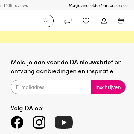
it
4.106 reviews
Magazine
Folder
Klantenservice
Meld je aan voor de
DA nieuwsbrief
en
ontvang aanbiedingen en inspiratie.
Inschrijven
Volg
DA
op: