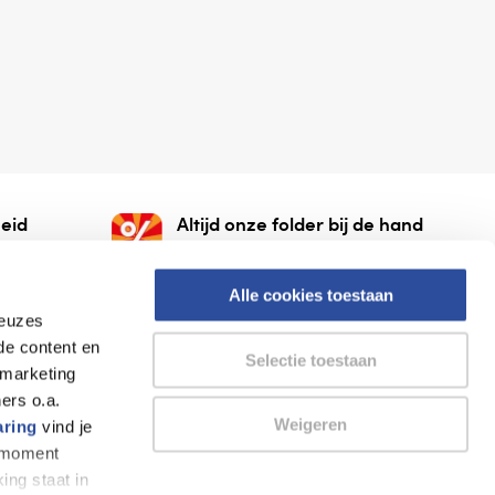
eid
Altijd onze folder bij de hand
gesloten
Check onze folders ⁠bij
org.
AlleFolders.
Alle cookies toestaan
keuzes
de content en
Selectie toestaan
 marketing
ers o.a.
Weigeren
aring
vind je
k moment
Thuiswinkel waarborg
AlleFolders
ing staat in