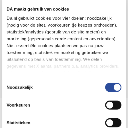
Voor 21u besteld,
binnen 2 dagen in huis
*
DA maakt gebruik van cookies
8.6 uit
4.106 reviews
Da.nl gebruikt cookies voor vier doelen: noodzakelijk
(nodig voor de site), voorkeuren (je keuzes onthouden),
Over DA
statistiek/analytics (gebruik van de site meten) en
Klantenservice
marketing (gepersonaliseerde content en advertenties).
Niet-essentiële cookies plaatsen we pas na jouw
Assortiment
toestemming; statistiek en marketing gebruiken we
uitsluitend op basis van toestemming. We delen
DA
Volg
op:
gegevens met X aantal partners o.a. analytics providers,
advertentienetwerken en social mediaplatforms; in onze
Cookie-verklaring
vind je de volledige lijst van partijen
Toestemmingsselectie
en de bewaartermijnen per categorie. Je kunt je keuze op
Noodzakelijk
elk moment wijzigen of intrekken via
Cookie-
instellingen
. Meer informatie over onze
Voorkeuren
Online aanbieder medicijnen
gegevensverwerking staat in de
Privacyverklaring
.
⁠Controleer welke medicijnen onze
webshop mag verkopen.
Statistieken