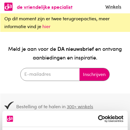
de vriendelijke specialist
Winkels
Op dit moment zijn er twee terugroepacties, meer
informatie vind je
hier
DA nieuwsbrief
Meld je aan voor de
en ontvang
aanbiedingen en inspiratie.
Inschrijven
Bestelling af te halen in
300+ winkels
Gratis verzending vanaf 49.-