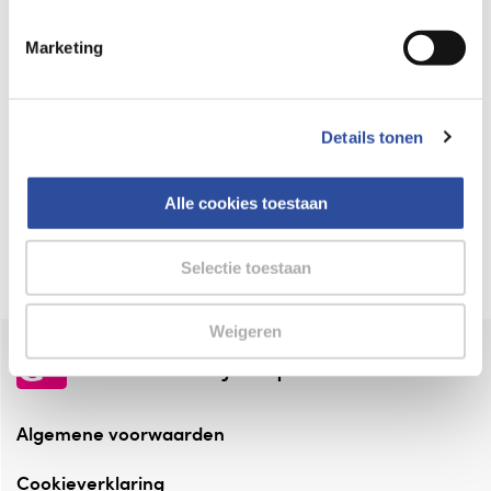
Keurmerk Zelfzorg Online
Marketing
⁠Verantwoorde zorg, ⁠ook online.
Winkelen met zekerheid
Details tonen
⁠Deze webshop is aangesloten ⁠bij
Thuiswinkelwaarborg.
Alle cookies toestaan
Altijd onze folder bij de hand
Check onze folders ⁠bij AlleFolders.
Selectie toestaan
Weigeren
de vriendelijke specialist
Algemene voorwaarden
Cookieverklaring