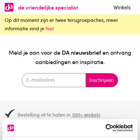
de vriendelijke specialist
Winkels
Op dit moment zijn er twee terugroepacties, meer
informatie vind je
hier
DA nieuwsbrief
Meld je aan voor de
en ontvang
aanbiedingen en inspiratie.
Inschrijven
Bestelling af te halen in
300+ winkels
Gratis verzending vanaf 49.-