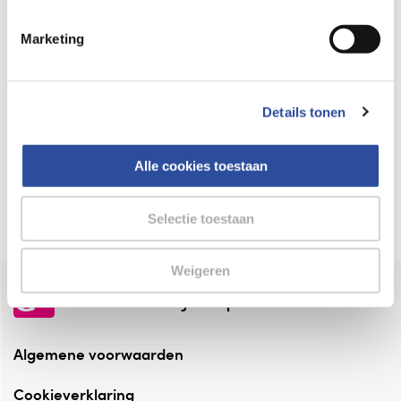
Keurmerk Zelfzorg Online
Marketing
⁠Verantwoorde zorg, ⁠ook online.
Winkelen met zekerheid
Details tonen
⁠Deze webshop is aangesloten ⁠bij
Thuiswinkelwaarborg.
Alle cookies toestaan
Altijd onze folder bij de hand
Check onze folders ⁠bij AlleFolders.
Selectie toestaan
Weigeren
de vriendelijke specialist
Algemene voorwaarden
Cookieverklaring