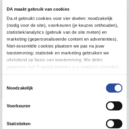
Voor 21u besteld,
binnen 2 dagen in huis
*
DA maakt gebruik van cookies
8.6 uit
4.106 reviews
Da.nl gebruikt cookies voor vier doelen: noodzakelijk
(nodig voor de site), voorkeuren (je keuzes onthouden),
Over DA
statistiek/analytics (gebruik van de site meten) en
Klantenservice
marketing (gepersonaliseerde content en advertenties).
Niet-essentiële cookies plaatsen we pas na jouw
Assortiment
toestemming; statistiek en marketing gebruiken we
uitsluitend op basis van toestemming. We delen
DA
Volg
op:
gegevens met X aantal partners o.a. analytics providers,
advertentienetwerken en social mediaplatforms; in onze
Cookie-verklaring
vind je de volledige lijst van partijen
Toestemmingsselectie
en de bewaartermijnen per categorie. Je kunt je keuze op
Noodzakelijk
elk moment wijzigen of intrekken via
Cookie-
instellingen
. Meer informatie over onze
Voorkeuren
Online aanbieder medicijnen
gegevensverwerking staat in de
Privacyverklaring
.
⁠Controleer welke medicijnen onze
webshop mag verkopen.
Statistieken