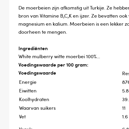
De moerbeien zijn afkomstig uit Turkije. Ze heb
bron van Vitamine B,C,K en ijzer. Ze bevatten ook
magnesium en kalium. Moerbeien is een lekker zo
doorheen te mengen.
Ingrediënten
White mulberry witte moerbei 100%
Voedingswaarde per 100 gram:
Voedingswaarde
Res
Energie
87
Eiwitten
5.8
Koolhydraten
39.
Waarvan suikers
11
Vet
1.6