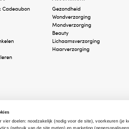
& Cadeaubon
Gezondheid
Wondverzorging
Mondverzorging
Beauty
inkelen
Lichaamsverzorging
Haarverzorging
uleren
okies
r vier doelen: noodzakelijk (nodig voor de site), voorkeuren (je 
erk Zelfzorg Online
Winkelen met zekerh
lytics (gebruik van de site meten) en marketing (gepersonaliseer