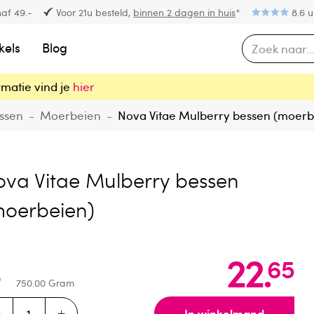
af 49.-
Voor 21u besteld,
binnen 2 dagen in huis
*
8.6 u
kels
Blog
rmatie vind je
hier
ssen
-
Moerbeien
-
Nova Vitae Mulberry bessen (moerb
ova Vitae Mulberry bessen
moerbeien)
22
.
65
750.00
Gram
In winkelmand