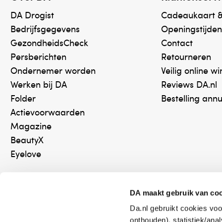
DA Drogist
Cadeaukaart 
Bedrijfsgegevens
Openingstijden
GezondheidsCheck
Contact
Persberichten
Retourneren
Ondernemer worden
Veilig online w
Werken bij DA
Reviews DA.nl
Folder
Bestelling ann
Actievoorwaarden
Magazine
BeautyX
Eyelove
DA maakt gebruik van co
Da.nl gebruikt cookies voo
Online aanbieder medicijnen
Keurm
onthouden), statistiek/ana