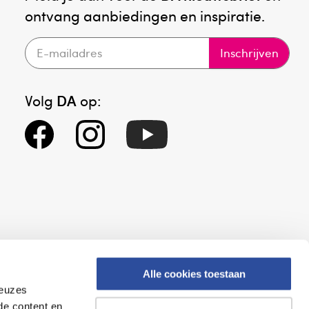
ontvang aanbiedingen en inspiratie.
Inschrijven
Volg
DA
op:
Alle cookies toestaan
keuzes
eid
Altijd onze folder bij de hand
de content en