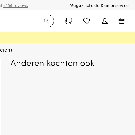
it
4.106 reviews
Magazine
Folder
Klantenservice
eien)
Anderen kochten ook