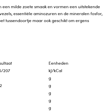
ben een milde zoete smaak en vormen een uitstekende
 vezels, essentiële aminozuren en de mineralen fosfor,
et tussendoortje maar ook geschikt om ergens
ultaat
Eenheden
6/207
kJ/kCal
g
2
g
g
g
g