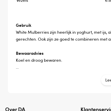
Vezels
6.8
Gebruik
White Mulberries zijn heerlijk in yoghurt, met ijs,
gerechten. Ook zijn ze goed te combineren met a
Bewaaradvies
Koel en droog bewaren.
Land van herkomst
Le
Turkije
Verantwoordelijk voor het in de handel brengen
Nova Vitae BV
Over DA
Klantenservi