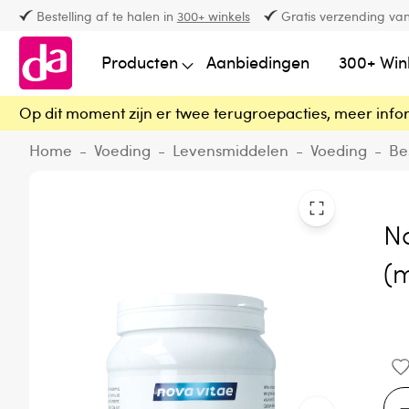
Bestelling af te halen in
300+ winkels
Gratis verzending van
Producten
Aanbiedingen
300+ Win
Op dit moment zijn er twee terugroepacties, meer info
Home
-
Voeding
-
Levensmiddelen
-
Voeding
-
Be
N
(