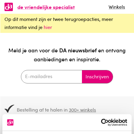
de vriendelijke specialist
Winkels
Op dit moment zijn er twee terugroepacties, meer
informatie vind je
hier
DA nieuwsbrief
Meld je aan voor de
en ontvang
aanbiedingen en inspiratie.
Inschrijven
Bestelling af te halen in
300+ winkels
Gratis verzending vanaf 49.-