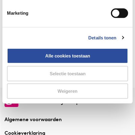
Keurmerk Zelfzorg Online
Marketing
⁠Verantwoorde zorg, ⁠ook online.
Winkelen met zekerheid
Details tonen
⁠Deze webshop is aangesloten ⁠bij
Thuiswinkelwaarborg.
Alle cookies toestaan
Altijd onze folder bij de hand
Check onze folders ⁠bij AlleFolders.
Selectie toestaan
Weigeren
de vriendelijke specialist
Algemene voorwaarden
Cookieverklaring