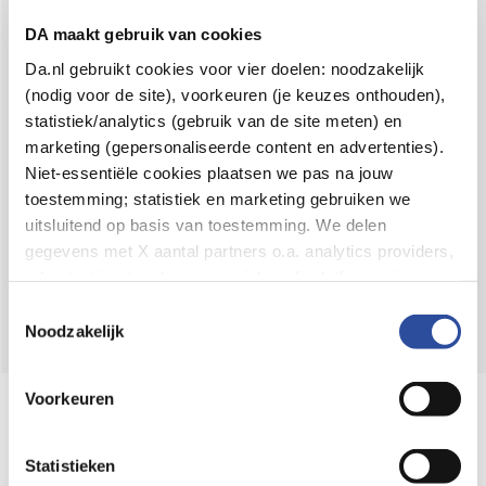
Voor 21u besteld,
binnen 2 dagen in huis
*
DA maakt gebruik van cookies
8.6 uit
4.106 reviews
Da.nl gebruikt cookies voor vier doelen: noodzakelijk
(nodig voor de site), voorkeuren (je keuzes onthouden),
Over DA
statistiek/analytics (gebruik van de site meten) en
Klantenservice
marketing (gepersonaliseerde content en advertenties).
Niet-essentiële cookies plaatsen we pas na jouw
Assortiment
toestemming; statistiek en marketing gebruiken we
uitsluitend op basis van toestemming. We delen
DA
Volg
op:
gegevens met X aantal partners o.a. analytics providers,
advertentienetwerken en social mediaplatforms; in onze
Cookie-verklaring
vind je de volledige lijst van partijen
Toestemmingsselectie
en de bewaartermijnen per categorie. Je kunt je keuze op
Noodzakelijk
elk moment wijzigen of intrekken via
Cookie-
instellingen
. Meer informatie over onze
Voorkeuren
Online aanbieder medicijnen
gegevensverwerking staat in de
Privacyverklaring
.
⁠Controleer welke medicijnen onze
webshop mag verkopen.
Statistieken