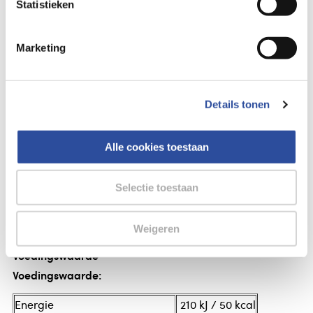
Statistieken
Voor 21u besteld,
morgen in huis
*
Marketing
Gegevens
Natufood Zwarte bes oersap vitaal bio
Details tonen
Zwarte bes oersap vitaal bio
Natufood Zwarte bes oersap vitaal
Alle cookies toestaan
Ingrediënten
Selectie toestaan
zwarte bessensap*. *van gecontroleerd biologische
teelt.
Weigeren
Voedingswaarde
Voedingswaarde:
Energie
210 kJ / 50 kcal