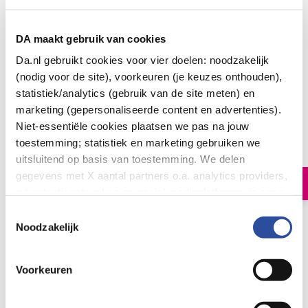
DA maakt gebruik van cookies
Da.nl gebruikt cookies voor vier doelen: noodzakelijk
(nodig voor de site), voorkeuren (je keuzes onthouden),
statistiek/analytics (gebruik van de site meten) en
Natufood Zwarte bes oersap vitaal bio
marketing (gepersonaliseerde content en advertenties).
Niet-essentiële cookies plaatsen we pas na jouw
7
.
49
330.0
toestemming; statistiek en marketing gebruiken we
Milliliter
uitsluitend op basis van toestemming. We delen
gegevens met X aantal partners o.a. analytics providers,
In winkelmand
advertentienetwerken en social mediaplatforms; in onze
Cookie-verklaring
vind je de volledige lijst van partijen
Toestemmingsselectie
Zwarte bes oersap, bio
en de bewaartermijnen per categorie. Je kunt je keuze op
Noodzakelijk
elk moment wijzigen of intrekken via
Cookie-
Let op: niet alle producten zijn verkrijgbaar in onze winkels
instellingen
. Meer informatie over onze
Voorkeuren
gegevensverwerking staat in de
Privacyverklaring
.
Bestelling af te halen in
300+ winkels
Gratis verzending vanaf 49.-