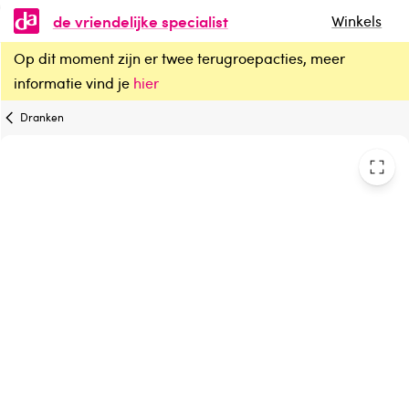
de vriendelijke specialist
Winkels
Op dit moment zijn er twee terugroepacties, meer
Natufood Zwarte bes oersap vitaal bio
informatie vind je
hier
Dranken