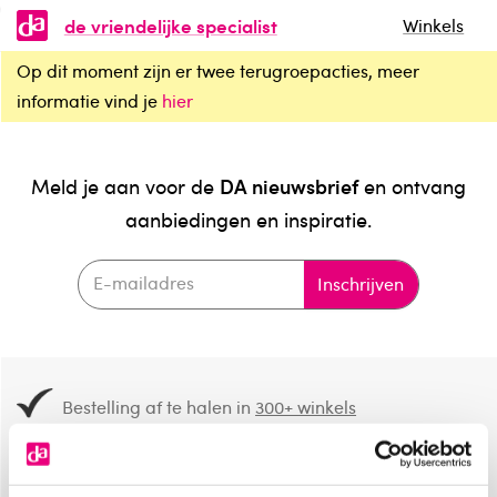
de vriendelijke specialist
Winkels
Op dit moment zijn er twee terugroepacties, meer
informatie vind je
hier
DA nieuwsbrief
Meld je aan voor de
en ontvang
aanbiedingen en inspiratie.
Inschrijven
Bestelling af te halen in
300+ winkels
Gratis verzending vanaf 49.-