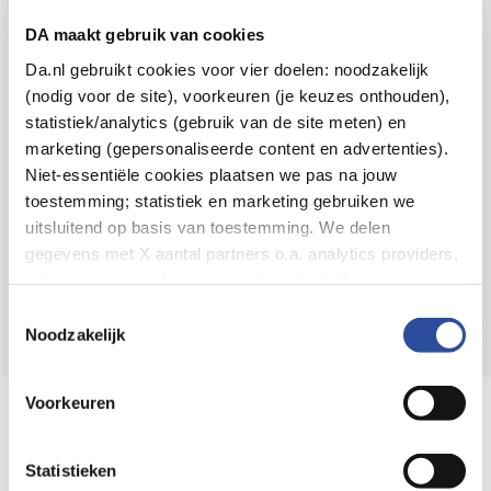
Voor 21u besteld,
binnen 2 dagen in huis
*
DA maakt gebruik van cookies
8.6 uit
4.106 reviews
Da.nl gebruikt cookies voor vier doelen: noodzakelijk
(nodig voor de site), voorkeuren (je keuzes onthouden),
Over DA
statistiek/analytics (gebruik van de site meten) en
Klantenservice
marketing (gepersonaliseerde content en advertenties).
Niet-essentiële cookies plaatsen we pas na jouw
Assortiment
toestemming; statistiek en marketing gebruiken we
uitsluitend op basis van toestemming. We delen
DA
Volg
op:
gegevens met X aantal partners o.a. analytics providers,
advertentienetwerken en social mediaplatforms; in onze
Cookie-verklaring
vind je de volledige lijst van partijen
Toestemmingsselectie
en de bewaartermijnen per categorie. Je kunt je keuze op
Noodzakelijk
elk moment wijzigen of intrekken via
Cookie-
instellingen
. Meer informatie over onze
Voorkeuren
Online aanbieder medicijnen
gegevensverwerking staat in de
Privacyverklaring
.
⁠Controleer welke medicijnen onze
webshop mag verkopen.
Statistieken