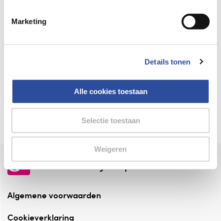
Keurmerk Zelfzorg Online
Marketing
⁠Verantwoorde zorg, ⁠ook online.
Winkelen met zekerheid
Details tonen
⁠Deze webshop is aangesloten ⁠bij
Thuiswinkelwaarborg.
Alle cookies toestaan
Altijd onze folder bij de hand
Check onze folders ⁠bij AlleFolders.
Selectie toestaan
Weigeren
de vriendelijke specialist
Algemene voorwaarden
Cookieverklaring