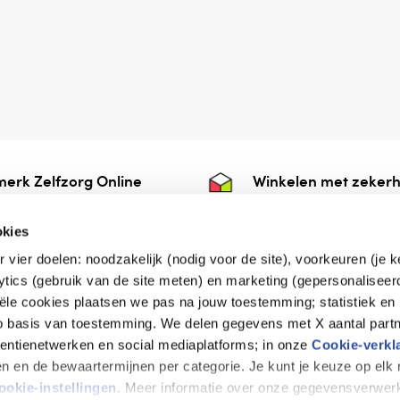
erk Zelfzorg Online
Winkelen met zekerh
ntwoorde zorg, ⁠ook
⁠Deze webshop is aan
e.
⁠bij Thuiswinkelwaarb
okies
r vier doelen: noodzakelijk (nodig voor de site), voorkeuren (je 
lytics (gebruik van de site meten) en marketing (gepersonaliseer
iële cookies plaatsen we pas na jouw toestemming; statistiek en
de vriendelijke specialist
op basis van toestemming. We delen gegevens met X aantal partn
tentienetwerken en social mediaplatforms; in onze
Cookie-verkl
tijen en de bewaartermijnen per categorie. Je kunt je keuze op el
erklaring
Disclaimer
Privacy verklaring
ookie-instellingen
. Meer informatie over onze gegevensverwerk