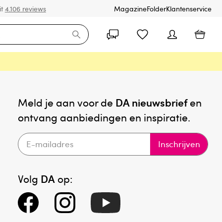
it
4.106 reviews
Magazine
Folder
Klantenservice
Meld je aan voor de
DA nieuwsbrief
en
ontvang aanbiedingen en inspiratie.
Inschrijven
Volg
DA
op: