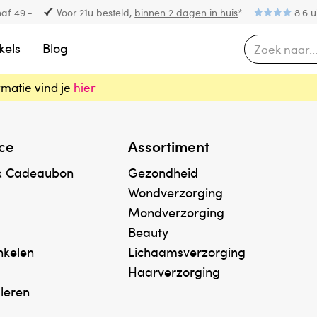
af 49.-
Voor 21u besteld,
binnen 2 dagen in huis
*
8.6 u
kels
Blog
rmatie vind je
hier
ce
Assortiment
& Cadeaubon
Gezondheid
Wondverzorging
Mondverzorging
Beauty
inkelen
Lichaamsverzorging
Haarverzorging
uleren