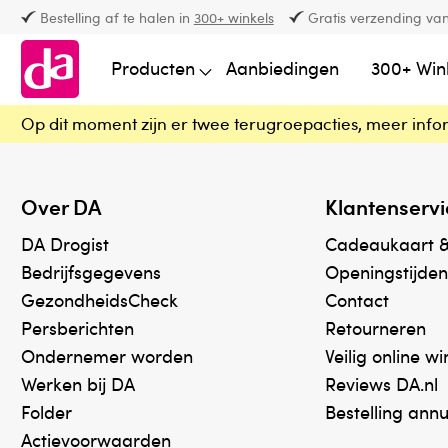
Bestelling af te halen in
300+ winkels
Gratis verzending van
Producten
Aanbiedingen
300+ Win
Op dit moment zijn er twee terugroepacties, meer info
Over DA
Klantenservi
DA Drogist
Cadeaukaart 
Bedrijfsgegevens
Openingstijden
GezondheidsCheck
Contact
Persberichten
Retourneren
Ondernemer worden
Veilig online w
Werken bij DA
Reviews DA.nl
Folder
Bestelling ann
Actievoorwaarden