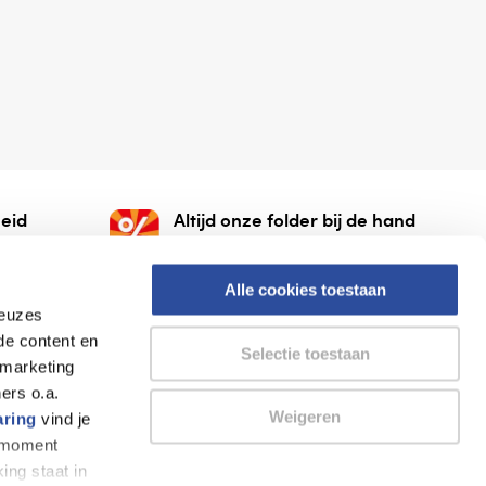
eid
Altijd onze folder bij de hand
gesloten
Check onze folders ⁠bij
org.
AlleFolders.
Alle cookies toestaan
keuzes
de content en
Selectie toestaan
 marketing
ers o.a.
Weigeren
aring
vind je
k moment
Thuiswinkel waarborg
AlleFolders
ing staat in