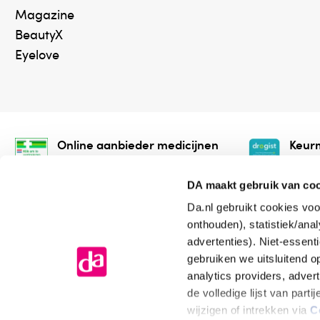
Magazine
BeautyX
Eyelove
Online aanbieder medicijnen
Keurm
⁠Controleer welke medicijnen
⁠Vera
onze webshop mag verkopen.
onlin
DA maakt gebruik van co
Da.nl gebruikt cookies voo
onthouden), statistiek/ana
advertenties). Niet-essent
gebruiken we uitsluitend 
analytics providers, adver
de volledige lijst van par
Algemene voorwaarden
Cookiev
wijzigen of intrekken via
C