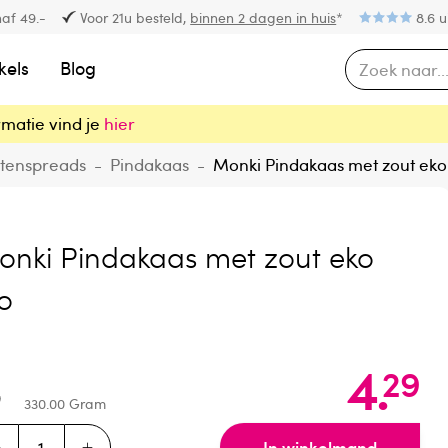
af 49.-
Voor 21u besteld,
binnen 2 dagen in huis
*
8.6 u
kels
Blog
rmatie vind je
hier
tenspreads
-
Pindakaas
-
Monki Pindakaas met zout eko
onki Pindakaas met zout eko
o
4
.
29
330.00
Gram
In winkelmand