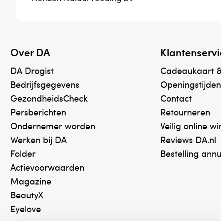
Over DA
Klantenservi
DA Drogist
Cadeaukaart 
Bedrijfsgegevens
Openingstijden
GezondheidsCheck
Contact
Persberichten
Retourneren
Ondernemer worden
Veilig online w
Werken bij DA
Reviews DA.nl
Folder
Bestelling ann
Actievoorwaarden
Magazine
BeautyX
Eyelove