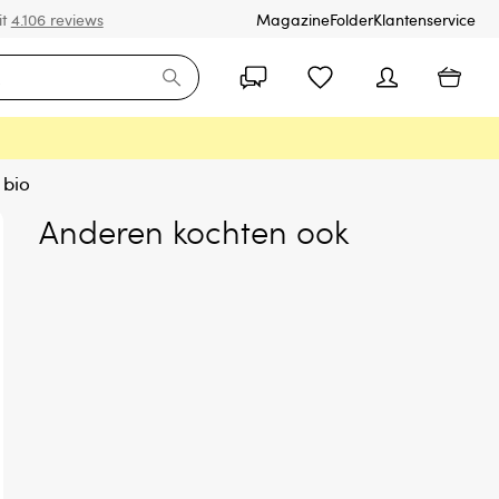
it
4.106 reviews
Magazine
Folder
Klantenservice
 bio
Anderen kochten ook