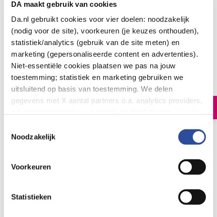
DA maakt gebruik van cookies
Da.nl gebruikt cookies voor vier doelen: noodzakelijk
(nodig voor de site), voorkeuren (je keuzes onthouden),
statistiek/analytics (gebruik van de site meten) en
marketing (gepersonaliseerde content en advertenties).
Monki Pindakaas crunchy met zout eko bio
Niet-essentiële cookies plaatsen we pas na jouw
7
.
toestemming; statistiek en marketing gebruiken we
49
650.0
Gram
uitsluitend op basis van toestemming. We delen
gegevens met X aantal partners o.a. analytics providers,
In winkelmand
advertentienetwerken en social mediaplatforms; in onze
Cookie-verklaring
vind je de volledige lijst van partijen
Toestemmingsselectie
en de bewaartermijnen per categorie. Je kunt je keuze op
Biologische pindakaas crunchy met zeezout
Noodzakelijk
elk moment wijzigen of intrekken via
Cookie-
Let op: niet alle producten zijn verkrijgbaar in onze winkels
instellingen
. Meer informatie over onze
Voorkeuren
gegevensverwerking staat in de
Privacyverklaring
.
Bestelling af te halen in
300+ winkels
Gratis verzending vanaf 49.-
Statistieken
Voor 21u besteld,
morgen in huis
*