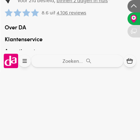
Voor 21u besteld,
binnen 2 dagen in huis
*
8.6 uit
4.106 reviews
Over DA
Klantenservice
Assortiment
Zoeken...
DA
Volg
op:
Online aanbieder medicijnen
⁠Controleer welke medicijnen onze
webshop mag verkopen.