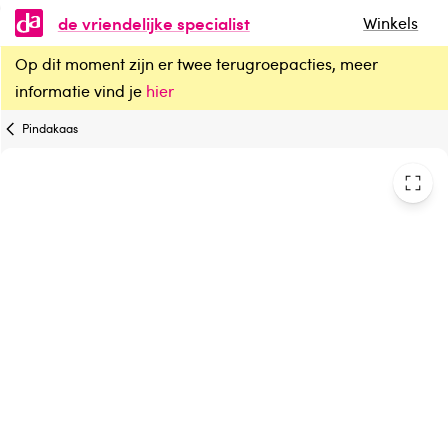
de vriendelijke specialist
Winkels
Op dit moment zijn er twee terugroepacties, meer
Monki Pindakaas crunchy met zout eko bio
informatie vind je
hier
Pindakaas