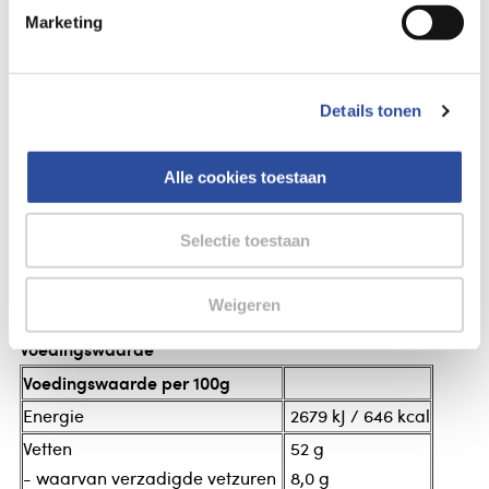
Marketing
Gegevens
Monki Pindakaas crunchy met zout eko bio
Details tonen
Pindakaas crunchy met zout eko bio
Monki Biologische pindakaas crunchy met zeezout
Alle cookies toestaan
Ingrediënten
Selectie toestaan
Geroosterde biologische PINDA"S (99,7%), zeezout
(0,3%).
Weigeren
Voedingswaarde
Voedingswaarde per 100g
Energie
2679 kJ / 646 kcal
Vetten
52 g
- waarvan verzadigde vetzuren
8,0 g