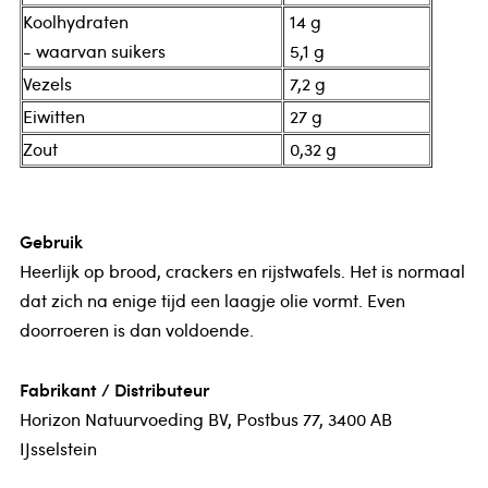
Koolhydraten
14 g
- waarvan suikers
5,1 g
Vezels
7,2 g
Eiwitten
27 g
Zout
0,32 g
Gebruik
Heerlijk op brood, crackers en rijstwafels. Het is normaal
dat zich na enige tijd een laagje olie vormt. Even
doorroeren is dan voldoende.
Fabrikant / Distributeur
Horizon Natuurvoeding BV, Postbus 77, 3400 AB
IJsselstein