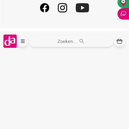
Aqua, Glyceryl Stearate,Steareth-100, Glycol Salicylate,
HydrogenatedStarch Hydrolysate, Cera
Alba,Methylcellulose, PEG-100 Stearate,
MethylNicotinate, Lavandula Angustifolia
Oil,Propylparaben, Methylparaben, Linalool,Limonene,
Online aanbieder medicijnen
Geraniol.
Zoeken...
⁠Controleer welke medicijnen onze
webshop mag verkopen.
Waarschuwingen
Niet gebruiken bij kinderen jonger dan 7 jaar. Contact
Keurmerk Zelfzorg Online
met ogen en slijmvliezen vermijden. Voorzichtigheid is
⁠Verantwoorde zorg, ⁠ook online.
geboden tijdens zwangerschap. Buiten bereik van
kinderen houden.
Winkelen met zekerheid
⁠Deze webshop is aangesloten ⁠bij
Verantwoordelijk voor het in de handel brengen
Thuiswinkelwaarborg.
Remark Groep BV
Altijd onze folder bij de hand
Check onze folders ⁠bij AlleFolders.