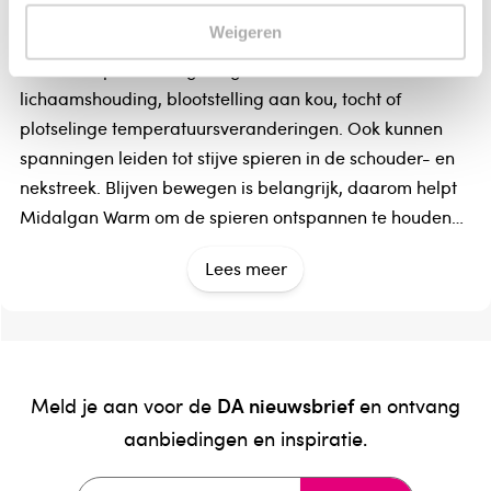
Weigeren
Midalgan Warm is speciaal aanbevolen bij stijve en
stramme spieren als gevolg van een verkeerde
lichaamshouding, blootstelling aan kou, tocht of
plotselinge temperatuursveranderingen. Ook kunnen
spanningen leiden tot stijve spieren in de schouder- en
nekstreek. Blijven bewegen is belangrijk, daarom helpt
Midalgan Warm om de spieren ontspannen te houden
om beweging te bevorderen.
Lees meer
Midalgan Warm zorgt door de actieve ingrediënten voor
een warmtewerking op en onder de huid. Daardoor
wordt de bloedsomloop gestimuleerd en worden
afvalstoffen afgevoerd op dezelfde manier als tijdens
DA nieuwsbrief
Meld je aan voor de
en ontvang
het sporten of een massage. Midalgan zorgt voor een
aanbiedingen en inspiratie.
weldadige warmte en laat spieren op een natuurlijke en
lichaamseigen manier ontspannen.