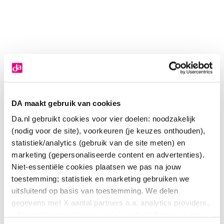
DA maakt gebruik van cookies
Da.nl gebruikt cookies voor vier doelen: noodzakelijk
(nodig voor de site), voorkeuren (je keuzes onthouden),
statistiek/analytics (gebruik van de site meten) en
marketing (gepersonaliseerde content en advertenties).
Niet-essentiële cookies plaatsen we pas na jouw
toestemming; statistiek en marketing gebruiken we
Midalgan Warm
uitsluitend op basis van toestemming. We delen
gegevens met X aantal partners o.a. analytics providers,
12
.
29
advertentienetwerken en social mediaplatforms; in onze
60.00
Gram