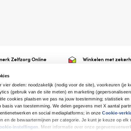
erk Zelfzorg Online
Winkelen met zekerh
ntwoorde zorg, ⁠ook
⁠Deze webshop is aan
e.
⁠bij Thuiswinkelwaarb
okies
r vier doelen: noodzakelijk (nodig voor de site), voorkeuren (je 
lytics (gebruik van de site meten) en marketing (gepersonaliseer
iële cookies plaatsen we pas na jouw toestemming; statistiek en
de vriendelijke specialist
op basis van toestemming. We delen gegevens met X aantal partn
tentienetwerken en social mediaplatforms; in onze
Cookie-verkl
tijen en de bewaartermijnen per categorie. Je kunt je keuze op el
erklaring
Disclaimer
Privacy verklaring
ookie-instellingen
. Meer informatie over onze gegevensverwerk