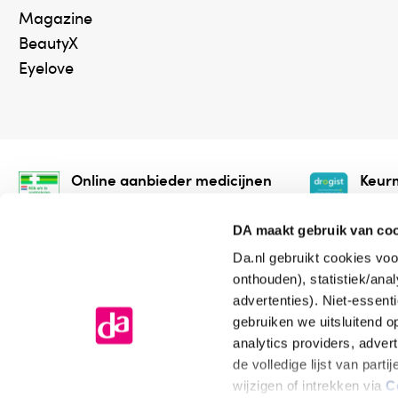
Magazine
BeautyX
Eyelove
Online aanbieder medicijnen
Keurm
⁠Controleer welke medicijnen
⁠Vera
onze webshop mag verkopen.
onlin
DA maakt gebruik van co
Da.nl gebruikt cookies voo
onthouden), statistiek/ana
advertenties). Niet-essent
gebruiken we uitsluitend 
analytics providers, adver
de volledige lijst van par
Algemene voorwaarden
Cookiev
wijzigen of intrekken via
C