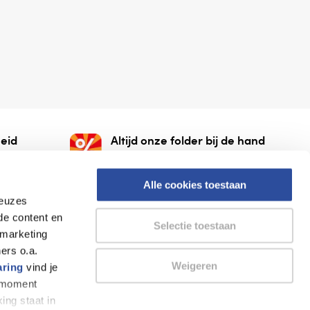
eid
Altijd onze folder bij de hand
gesloten
Check onze folders ⁠bij
org.
AlleFolders.
Alle cookies toestaan
keuzes
de content en
Selectie toestaan
 marketing
ers o.a.
Weigeren
aring
vind je
k moment
Thuiswinkel waarborg
AlleFolders
ing staat in