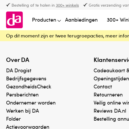
Bestelling af te halen in
300+ winkels
Gratis verzending van
Producten
Aanbiedingen
300+ Win
Op dit moment zijn er twee terugroepacties, meer info
Over DA
Klantenservi
DA Drogist
Cadeaukaart 
Bedrijfsgegevens
Openingstijden
GezondheidsCheck
Contact
Persberichten
Retourneren
Ondernemer worden
Veilig online w
Werken bij DA
Reviews DA.nl
Folder
Bestelling ann
Actievoorwaarden