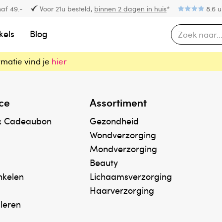
af 49.-
Voor 21u besteld,
binnen 2 dagen in huis
*
8.6 u
kels
Blog
rmatie vind je
hier
ce
Assortiment
& Cadeaubon
Gezondheid
Wondverzorging
Mondverzorging
Beauty
inkelen
Lichaamsverzorging
Haarverzorging
uleren