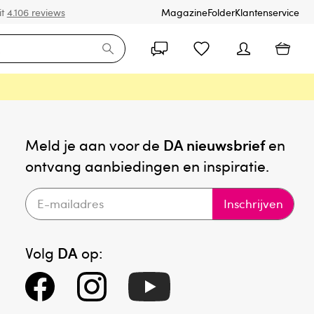
it
4.106 reviews
Magazine
Folder
Klantenservice
Meld je aan voor de
DA nieuwsbrief
en
ontvang aanbiedingen en inspiratie.
Inschrijven
Volg
DA
op: