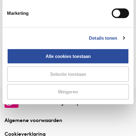
Keurmerk Zelfzorg Online
Marketing
⁠Verantwoorde zorg, ⁠ook online.
Winkelen met zekerheid
Details tonen
⁠Deze webshop is aangesloten ⁠bij
Thuiswinkelwaarborg.
Alle cookies toestaan
Altijd onze folder bij de hand
Check onze folders ⁠bij AlleFolders.
Selectie toestaan
Weigeren
de vriendelijke specialist
Algemene voorwaarden
Cookieverklaring