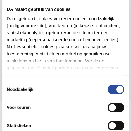
Voor 21u besteld,
binnen 2 dagen in huis
*
DA maakt gebruik van cookies
8.6 uit
4.106 reviews
Da.nl gebruikt cookies voor vier doelen: noodzakelijk
(nodig voor de site), voorkeuren (je keuzes onthouden),
Over DA
statistiek/analytics (gebruik van de site meten) en
Klantenservice
marketing (gepersonaliseerde content en advertenties).
Niet-essentiële cookies plaatsen we pas na jouw
Assortiment
toestemming; statistiek en marketing gebruiken we
uitsluitend op basis van toestemming. We delen
DA
Volg
op:
gegevens met X aantal partners o.a. analytics providers,
advertentienetwerken en social mediaplatforms; in onze
Cookie-verklaring
vind je de volledige lijst van partijen
Toestemmingsselectie
en de bewaartermijnen per categorie. Je kunt je keuze op
Noodzakelijk
elk moment wijzigen of intrekken via
Cookie-
instellingen
. Meer informatie over onze
Voorkeuren
Online aanbieder medicijnen
gegevensverwerking staat in de
Privacyverklaring
.
⁠Controleer welke medicijnen onze
webshop mag verkopen.
Statistieken