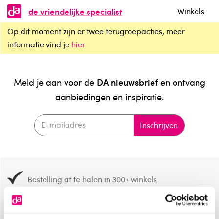
de vriendelijke specialist
Winkels
Op dit moment zijn er twee terugroepacties, meer
informatie vind je
hier
DA nieuwsbrief
Meld je aan voor de
en ontvang
aanbiedingen en inspiratie.
Inschrijven
Bestelling af te halen in
300+ winkels
Gratis verzending vanaf 49.-