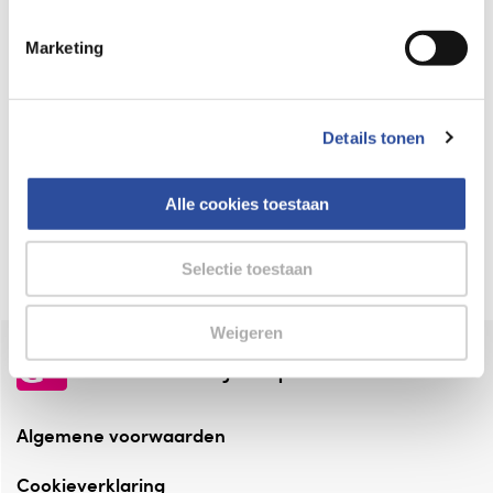
Keurmerk Zelfzorg Online
Marketing
⁠Verantwoorde zorg, ⁠ook online.
Winkelen met zekerheid
Details tonen
⁠Deze webshop is aangesloten ⁠bij
Thuiswinkelwaarborg.
Alle cookies toestaan
Altijd onze folder bij de hand
Check onze folders ⁠bij AlleFolders.
Selectie toestaan
Weigeren
de vriendelijke specialist
Algemene voorwaarden
Cookieverklaring