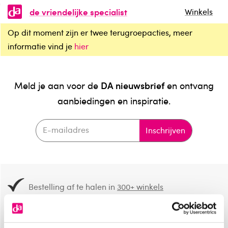
de vriendelijke specialist
Winkels
Op dit moment zijn er twee terugroepacties, meer
informatie vind je
hier
DA nieuwsbrief
Meld je aan voor de
en ontvang
aanbiedingen en inspiratie.
Inschrijven
Bestelling af te halen in
300+ winkels
Gratis verzending vanaf 49.-