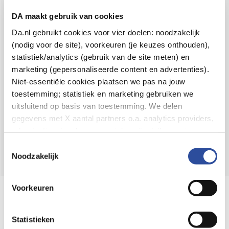
Voor 21u besteld,
binnen 2 dagen in huis
*
DA maakt gebruik van cookies
8.6 uit
4.106 reviews
Da.nl gebruikt cookies voor vier doelen: noodzakelijk
(nodig voor de site), voorkeuren (je keuzes onthouden),
Over DA
statistiek/analytics (gebruik van de site meten) en
Klantenservice
marketing (gepersonaliseerde content en advertenties).
Niet-essentiële cookies plaatsen we pas na jouw
Assortiment
toestemming; statistiek en marketing gebruiken we
uitsluitend op basis van toestemming. We delen
DA
Volg
op:
gegevens met X aantal partners o.a. analytics providers,
advertentienetwerken en social mediaplatforms; in onze
Cookie-verklaring
vind je de volledige lijst van partijen
Toestemmingsselectie
en de bewaartermijnen per categorie. Je kunt je keuze op
Noodzakelijk
elk moment wijzigen of intrekken via
Cookie-
instellingen
. Meer informatie over onze
Voorkeuren
Online aanbieder medicijnen
gegevensverwerking staat in de
Privacyverklaring
.
⁠Controleer welke medicijnen onze
webshop mag verkopen.
Statistieken