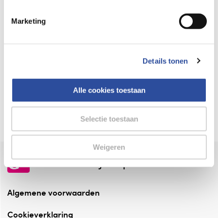
Keurmerk Zelfzorg Online
Marketing
⁠Verantwoorde zorg, ⁠ook online.
Winkelen met zekerheid
Details tonen
⁠Deze webshop is aangesloten ⁠bij
Thuiswinkelwaarborg.
Alle cookies toestaan
Altijd onze folder bij de hand
Check onze folders ⁠bij AlleFolders.
Selectie toestaan
Weigeren
de vriendelijke specialist
Algemene voorwaarden
Cookieverklaring