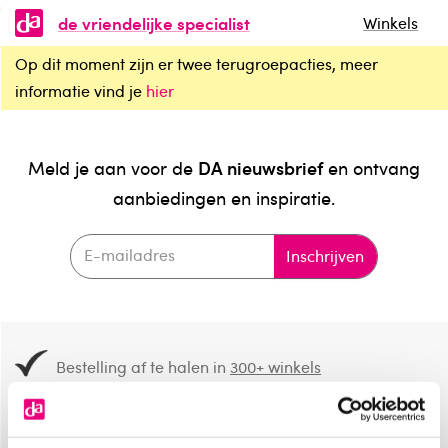
de vriendelijke specialist
Winkels
Op dit moment zijn er twee terugroepacties, meer
informatie vind je
hier
DA nieuwsbrief
Meld je aan voor de
en ontvang
aanbiedingen en inspiratie.
Inschrijven
Bestelling af te halen in
300+ winkels
Gratis verzending vanaf 49.-