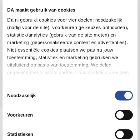
Voor 21u besteld,
binnen 2 dagen in huis
*
DA maakt gebruik van cookies
8.6 uit
4.106 reviews
Da.nl gebruikt cookies voor vier doelen: noodzakelijk
(nodig voor de site), voorkeuren (je keuzes onthouden),
Over DA
statistiek/analytics (gebruik van de site meten) en
Klantenservice
marketing (gepersonaliseerde content en advertenties).
Niet-essentiële cookies plaatsen we pas na jouw
Assortiment
toestemming; statistiek en marketing gebruiken we
uitsluitend op basis van toestemming. We delen
DA
Volg
op:
gegevens met X aantal partners o.a. analytics providers,
advertentienetwerken en social mediaplatforms; in onze
Cookie-verklaring
vind je de volledige lijst van partijen
Toestemmingsselectie
en de bewaartermijnen per categorie. Je kunt je keuze op
Noodzakelijk
elk moment wijzigen of intrekken via
Cookie-
instellingen
. Meer informatie over onze
Voorkeuren
Online aanbieder medicijnen
gegevensverwerking staat in de
Privacyverklaring
.
⁠Controleer welke medicijnen onze
webshop mag verkopen.
Statistieken