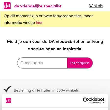
de vriendelijke specialist
Winkels
Op dit moment zijn er twee terugroepacties, meer
informatie vind je
hier
DA nieuwsbrief
Meld je aan voor de
en ontvang
aanbiedingen en inspiratie.
Inschrijven
Bestelling af te halen in
300+ winkels
Gratis verzending vanaf 49.-