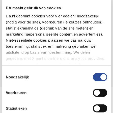
Voor 21u besteld,
binnen 2 dagen in huis
*
DA maakt gebruik van cookies
8.6 uit
4.106 reviews
Da.nl gebruikt cookies voor vier doelen: noodzakelijk
(nodig voor de site), voorkeuren (je keuzes onthouden),
Over DA
statistiek/analytics (gebruik van de site meten) en
Klantenservice
marketing (gepersonaliseerde content en advertenties).
Niet-essentiële cookies plaatsen we pas na jouw
Assortiment
toestemming; statistiek en marketing gebruiken we
uitsluitend op basis van toestemming. We delen
DA
Volg
op:
gegevens met X aantal partners o.a. analytics providers,
advertentienetwerken en social mediaplatforms; in onze
Cookie-verklaring
vind je de volledige lijst van partijen
Toestemmingsselectie
en de bewaartermijnen per categorie. Je kunt je keuze op
Noodzakelijk
elk moment wijzigen of intrekken via
Cookie-
instellingen
. Meer informatie over onze
Voorkeuren
Online aanbieder medicijnen
gegevensverwerking staat in de
Privacyverklaring
.
⁠Controleer welke medicijnen onze
webshop mag verkopen.
Statistieken