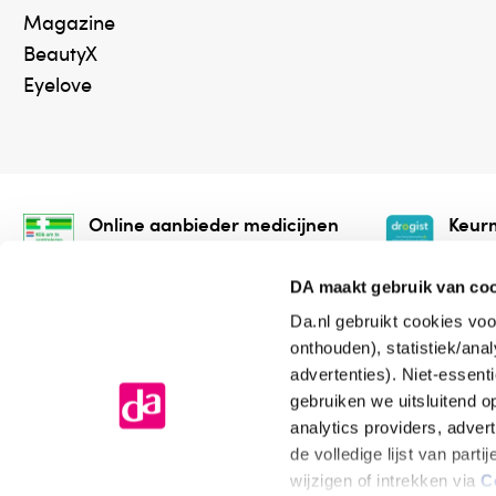
Magazine
BeautyX
Eyelove
Online aanbieder medicijnen
Keurm
⁠Controleer welke medicijnen
⁠Vera
onze webshop mag verkopen.
onlin
DA maakt gebruik van co
Da.nl gebruikt cookies voo
onthouden), statistiek/ana
advertenties). Niet-essent
gebruiken we uitsluitend 
analytics providers, adver
de volledige lijst van par
Algemene voorwaarden
Cookiev
wijzigen of intrekken via
C