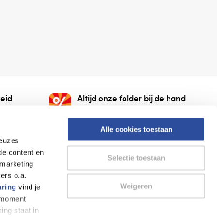
eid
Altijd onze folder bij de hand
gesloten
Check onze folders ⁠bij
org.
AlleFolders.
Alle cookies toestaan
keuzes
de content en
Selectie toestaan
 marketing
ers o.a.
Weigeren
aring
vind je
k moment
Thuiswinkel waarborg
AlleFolders
ing staat in