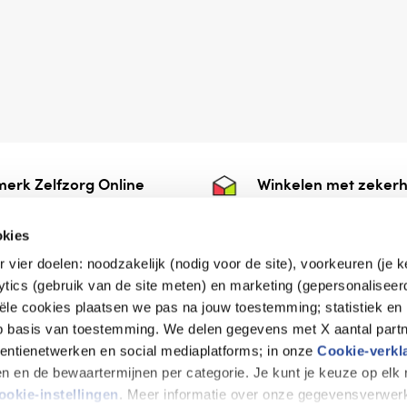
erk Zelfzorg Online
Winkelen met zekerh
ntwoorde zorg, ⁠ook
⁠Deze webshop is aan
e.
⁠bij Thuiswinkelwaarb
okies
r vier doelen: noodzakelijk (nodig voor de site), voorkeuren (je 
lytics (gebruik van de site meten) en marketing (gepersonaliseer
iële cookies plaatsen we pas na jouw toestemming; statistiek en
de vriendelijke specialist
op basis van toestemming. We delen gegevens met X aantal partn
tentienetwerken en social mediaplatforms; in onze
Cookie-verkl
tijen en de bewaartermijnen per categorie. Je kunt je keuze op el
erklaring
Disclaimer
Privacy verklaring
ookie-instellingen
. Meer informatie over onze gegevensverwerk