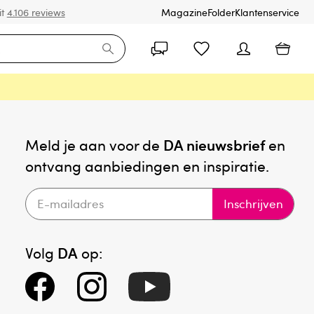
it
4.106 reviews
Magazine
Folder
Klantenservice
Meld je aan voor de
DA nieuwsbrief
en
ontvang aanbiedingen en inspiratie.
Inschrijven
Volg
DA
op: