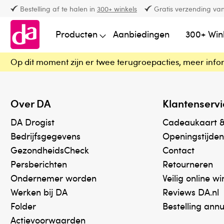
Bestelling af te halen in
300+ winkels
Gratis verzending van
Producten
Aanbiedingen
300+ Win
Op dit moment zijn er twee terugroepacties, meer info
Over DA
Klantenservi
DA Drogist
Cadeaukaart 
Bedrijfsgegevens
Openingstijden
GezondheidsCheck
Contact
Persberichten
Retourneren
Ondernemer worden
Veilig online w
Werken bij DA
Reviews DA.nl
Folder
Bestelling ann
Actievoorwaarden