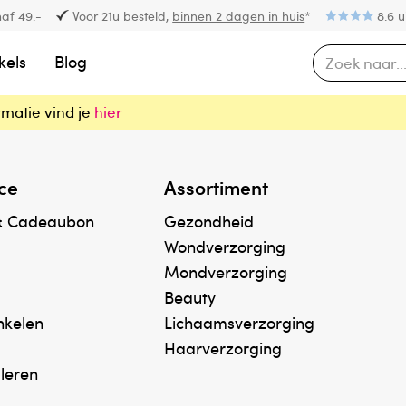
af 49.-
Voor 21u besteld,
binnen 2 dagen in huis
*
8.6 u
kels
Blog
rmatie vind je
hier
ce
Assortiment
& Cadeaubon
Gezondheid
Wondverzorging
Mondverzorging
Beauty
inkelen
Lichaamsverzorging
Haarverzorging
uleren