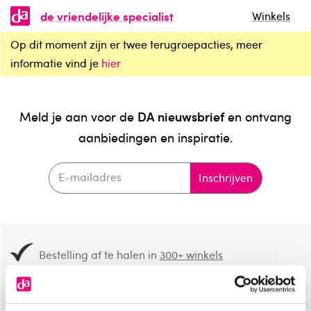
de vriendelijke specialist
Winkels
Op dit moment zijn er twee terugroepacties, meer
informatie vind je
hier
DA nieuwsbrief
Meld je aan voor de
en ontvang
aanbiedingen en inspiratie.
Inschrijven
Bestelling af te halen in
300+ winkels
Gratis verzending vanaf 49.-