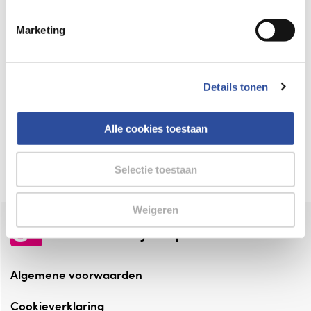
Keurmerk Zelfzorg Online
Marketing
⁠Verantwoorde zorg, ⁠ook online.
Winkelen met zekerheid
Details tonen
⁠Deze webshop is aangesloten ⁠bij
Thuiswinkelwaarborg.
Alle cookies toestaan
Altijd onze folder bij de hand
Check onze folders ⁠bij AlleFolders.
Selectie toestaan
Weigeren
de vriendelijke specialist
Algemene voorwaarden
Cookieverklaring