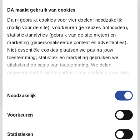
Voor 21u besteld,
binnen 2 dagen in huis
*
DA maakt gebruik van cookies
8.6 uit
4.106 reviews
Da.nl gebruikt cookies voor vier doelen: noodzakelijk
(nodig voor de site), voorkeuren (je keuzes onthouden),
Over DA
statistiek/analytics (gebruik van de site meten) en
Klantenservice
marketing (gepersonaliseerde content en advertenties).
Niet-essentiële cookies plaatsen we pas na jouw
Assortiment
toestemming; statistiek en marketing gebruiken we
uitsluitend op basis van toestemming. We delen
DA
Volg
op:
gegevens met X aantal partners o.a. analytics providers,
advertentienetwerken en social mediaplatforms; in onze
Cookie-verklaring
vind je de volledige lijst van partijen
Toestemmingsselectie
en de bewaartermijnen per categorie. Je kunt je keuze op
Noodzakelijk
elk moment wijzigen of intrekken via
Cookie-
instellingen
. Meer informatie over onze
Voorkeuren
Online aanbieder medicijnen
gegevensverwerking staat in de
Privacyverklaring
.
⁠Controleer welke medicijnen onze
webshop mag verkopen.
Statistieken