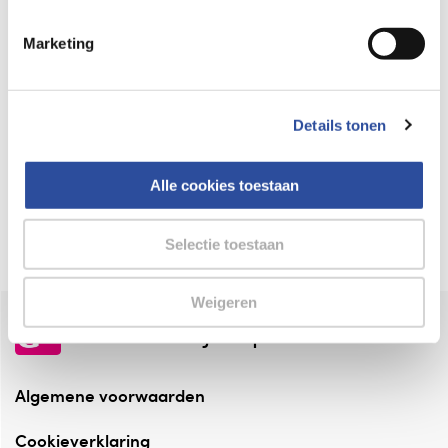
Keurmerk Zelfzorg Online
Marketing
⁠Verantwoorde zorg, ⁠ook online.
Winkelen met zekerheid
Details tonen
⁠Deze webshop is aangesloten ⁠bij
Thuiswinkelwaarborg.
Alle cookies toestaan
Altijd onze folder bij de hand
Check onze folders ⁠bij AlleFolders.
Selectie toestaan
Weigeren
de vriendelijke specialist
Algemene voorwaarden
Cookieverklaring