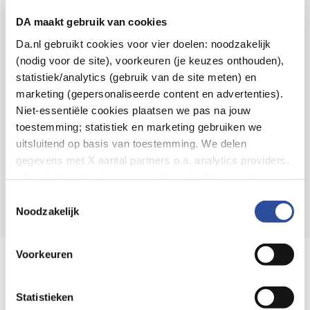
Voor 21u besteld,
binnen 2 dagen in huis
*
DA maakt gebruik van cookies
8.6 uit
4.106 reviews
Da.nl gebruikt cookies voor vier doelen: noodzakelijk
(nodig voor de site), voorkeuren (je keuzes onthouden),
Over DA
statistiek/analytics (gebruik van de site meten) en
Klantenservice
marketing (gepersonaliseerde content en advertenties).
Niet-essentiële cookies plaatsen we pas na jouw
Assortiment
toestemming; statistiek en marketing gebruiken we
uitsluitend op basis van toestemming. We delen
DA
Volg
op:
gegevens met X aantal partners o.a. analytics providers,
advertentienetwerken en social mediaplatforms; in onze
Cookie-verklaring
vind je de volledige lijst van partijen
Toestemmingsselectie
en de bewaartermijnen per categorie. Je kunt je keuze op
Noodzakelijk
elk moment wijzigen of intrekken via
Cookie-
instellingen
. Meer informatie over onze
Voorkeuren
Online aanbieder medicijnen
gegevensverwerking staat in de
Privacyverklaring
.
⁠Controleer welke medicijnen onze
webshop mag verkopen.
Statistieken