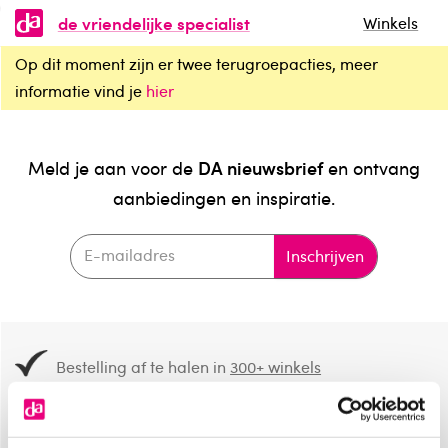
de vriendelijke specialist
Winkels
Op dit moment zijn er twee terugroepacties, meer
informatie vind je
hier
DA nieuwsbrief
Meld je aan voor de
en ontvang
aanbiedingen en inspiratie.
Inschrijven
Bestelling af te halen in
300+ winkels
Gratis verzending vanaf 49.-