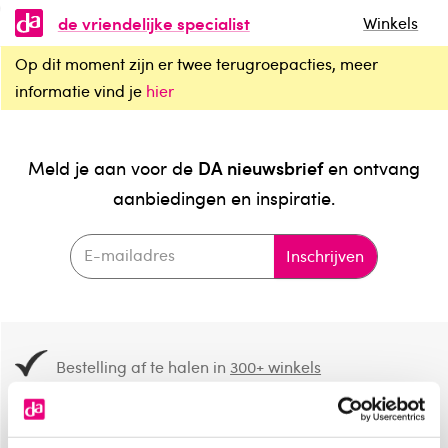
de vriendelijke specialist
Winkels
Op dit moment zijn er twee terugroepacties, meer
informatie vind je
hier
DA nieuwsbrief
Meld je aan voor de
en ontvang
aanbiedingen en inspiratie.
Inschrijven
Bestelling af te halen in
300+ winkels
Gratis verzending vanaf 49.-