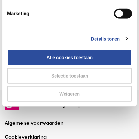
Keurmerk Zelfzorg Online
Marketing
⁠Verantwoorde zorg, ⁠ook online.
Winkelen met zekerheid
Details tonen
⁠Deze webshop is aangesloten ⁠bij
Thuiswinkelwaarborg.
Alle cookies toestaan
Altijd onze folder bij de hand
Check onze folders ⁠bij AlleFolders.
Selectie toestaan
Weigeren
de vriendelijke specialist
Algemene voorwaarden
Cookieverklaring