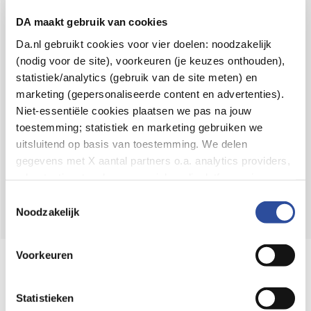
Voor 21u besteld,
binnen 2 dagen in huis
*
DA maakt gebruik van cookies
8.6 uit
4.106 reviews
Da.nl gebruikt cookies voor vier doelen: noodzakelijk
(nodig voor de site), voorkeuren (je keuzes onthouden),
Over DA
statistiek/analytics (gebruik van de site meten) en
Klantenservice
marketing (gepersonaliseerde content en advertenties).
Niet-essentiële cookies plaatsen we pas na jouw
Assortiment
toestemming; statistiek en marketing gebruiken we
uitsluitend op basis van toestemming. We delen
DA
Volg
op:
gegevens met X aantal partners o.a. analytics providers,
advertentienetwerken en social mediaplatforms; in onze
Cookie-verklaring
vind je de volledige lijst van partijen
Toestemmingsselectie
en de bewaartermijnen per categorie. Je kunt je keuze op
Noodzakelijk
elk moment wijzigen of intrekken via
Cookie-
instellingen
. Meer informatie over onze
Voorkeuren
Online aanbieder medicijnen
gegevensverwerking staat in de
Privacyverklaring
.
⁠Controleer welke medicijnen onze
webshop mag verkopen.
Statistieken