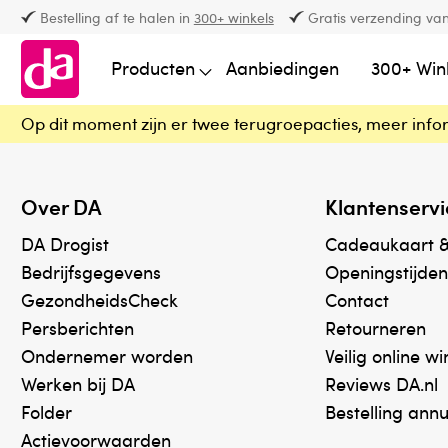
Bestelling af te halen in
300+ winkels
Gratis verzending van
Producten
Aanbiedingen
300+ Win
Op dit moment zijn er twee terugroepacties, meer info
Over DA
Klantenservi
DA Drogist
Cadeaukaart 
Bedrijfsgegevens
Openingstijden
GezondheidsCheck
Contact
Persberichten
Retourneren
Ondernemer worden
Veilig online w
Werken bij DA
Reviews DA.nl
Folder
Bestelling ann
Actievoorwaarden