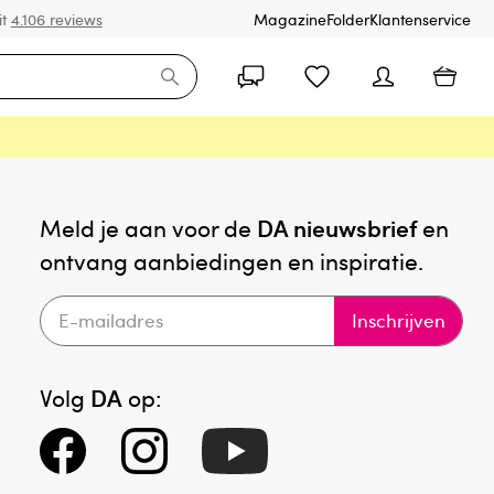
it
4.106 reviews
Magazine
Folder
Klantenservice
Meld je aan voor de
DA nieuwsbrief
en
ontvang aanbiedingen en inspiratie.
Inschrijven
Volg
DA
op: