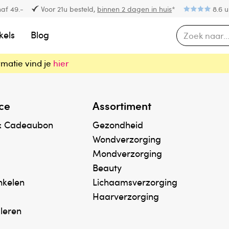
af 49.-
Voor 21u besteld,
binnen 2 dagen in huis
*
8.6 u
kels
Blog
rmatie vind je
hier
ce
Assortiment
& Cadeaubon
Gezondheid
Wondverzorging
Mondverzorging
Beauty
inkelen
Lichaamsverzorging
Haarverzorging
uleren