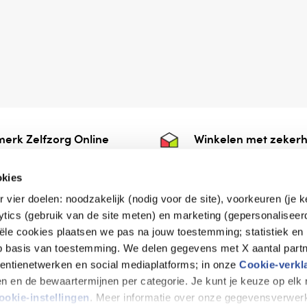
erk Zelfzorg Online
Winkelen met zekerh
ntwoorde zorg, ⁠ook
⁠Deze webshop is aan
e.
⁠bij Thuiswinkelwaarb
okies
r vier doelen: noodzakelijk (nodig voor de site), voorkeuren (je 
lytics (gebruik van de site meten) en marketing (gepersonaliseer
iële cookies plaatsen we pas na jouw toestemming; statistiek en
de vriendelijke specialist
op basis van toestemming. We delen gegevens met X aantal partn
tentienetwerken en social mediaplatforms; in onze
Cookie-verkl
tijen en de bewaartermijnen per categorie. Je kunt je keuze op el
erklaring
Disclaimer
Privacy verklaring
ookie-instellingen
. Meer informatie over onze gegevensverwerk