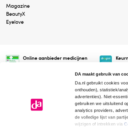
Magazine
BeautyX
Eyelove
Online aanbieder medicijnen
Keurm
⁠Controleer welke medicijnen
⁠Vera
onze webshop mag verkopen.
onlin
DA maakt gebruik van co
Da.nl gebruikt cookies voo
onthouden), statistiek/ana
advertenties). Niet-essent
gebruiken we uitsluitend 
analytics providers, adver
de volledige lijst van par
Algemene voorwaarden
Cookiev
wijzigen of intrekken via
C