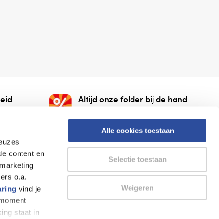
eid
Altijd onze folder bij de hand
gesloten
Check onze folders ⁠bij
org.
AlleFolders.
Alle cookies toestaan
keuzes
de content en
Selectie toestaan
 marketing
ers o.a.
Weigeren
aring
vind je
k moment
Thuiswinkel waarborg
AlleFolders
ing staat in