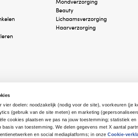
Mondverzorging
Beauty
inkelen
Lichaamsverzorging
Haarverzorging
uleren
okies
r vier doelen: noodzakelijk (nodig voor de site), voorkeuren (je 
erk Zelfzorg Online
Winkelen met zekerh
lytics (gebruik van de site meten) en marketing (gepersonaliseer
ntwoorde zorg, ⁠ook
⁠Deze webshop is aan
iële cookies plaatsen we pas na jouw toestemming; statistiek en
e.
⁠bij Thuiswinkelwaarb
op basis van toestemming. We delen gegevens met X aantal partn
tentienetwerken en social mediaplatforms; in onze
Cookie-verkl