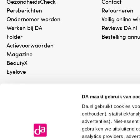
GezondheidsCheck
Contact
Persberichten
Retourneren
Ondernemer worden
Veilig online w
Werken bij DA
Reviews DA.nl
Folder
Bestelling ann
Actievoorwaarden
Magazine
BeautyX
Eyelove
DA maakt gebruik van co
Da.nl gebruikt cookies voo
Online aanbieder medicijnen
Keurm
onthouden), statistiek/ana
⁠Controleer welke medicijnen
⁠Vera
advertenties). Niet-essent
onze webshop mag verkopen.
onlin
gebruiken we uitsluitend 
analytics providers, adver