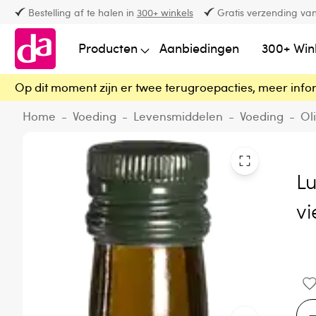
Bestelling af te halen in
300+ winkels
Gratis verzending van
Producten
Aanbiedingen
300+ Win
Op dit moment zijn er twee terugroepacties, meer info
Home
-
Voeding
-
Levensmiddelen
-
Voeding
-
Ol
Lu
vi