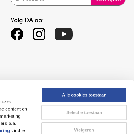
Volg
DA
op:
Alle cookies toestaan
keuzes
eid
Altijd onze folder bij de hand
de content en
Selectie toestaan
gesloten
Check onze folders ⁠bij
 marketing
org.
AlleFolders.
ers o.a.
Weigeren
aring
vind je