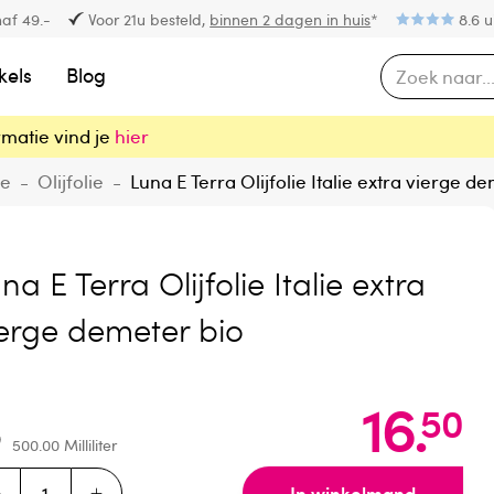
af 49.-
Voor 21u besteld,
binnen 2 dagen in huis
*
8.6 u
kels
Blog
rmatie vind je
hier
ie
-
Olijfolie
-
Luna E Terra Olijfolie Italie extra vierge d
na E Terra Olijfolie Italie extra
erge demeter bio
16
.
50
500.00
Milliliter
In winkelmand