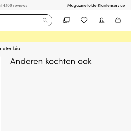
it
4.106 reviews
Magazine
Folder
Klantenservice
emeter bio
Anderen kochten ook