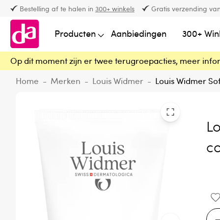
Bestelling af te halen in
300+ winkels
Gratis verzending van
Producten
Aanbiedingen
300+ Win
Op dit moment zijn er twee terugroepacties, meer info
Home
-
Merken
-
Louis Widmer
-
Louis Widmer So
L
c