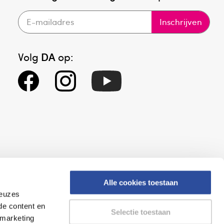
Inschrijven
Volg
DA
op:
Alle cookies toestaan
keuzes
eid
Altijd onze folder bij de hand
de content en
Selectie toestaan
gesloten
Check onze folders ⁠bij
 marketing