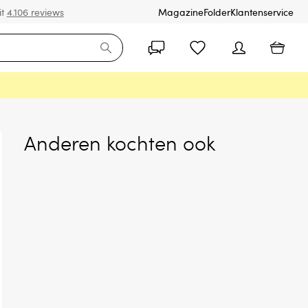
it
4.106 reviews
Magazine
Folder
Klantenservice
Anderen kochten ook