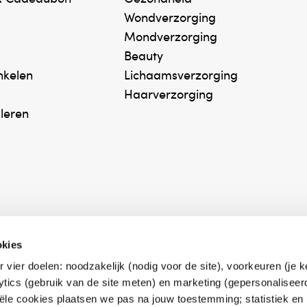
Wondverzorging
Mondverzorging
Beauty
inkelen
Lichaamsverzorging
Haarverzorging
uleren
okies
r vier doelen: noodzakelijk (nodig voor de site), voorkeuren (je 
erk Zelfzorg Online
Winkelen met zekerh
lytics (gebruik van de site meten) en marketing (gepersonaliseer
ntwoorde zorg, ⁠ook
⁠Deze webshop is aan
iële cookies plaatsen we pas na jouw toestemming; statistiek en