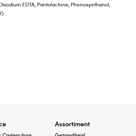
, Disodium EDTA, Pantolactone, Phenoxyethanol,
2)
ce
Assortiment
& Cadeaubon
Gezondheid