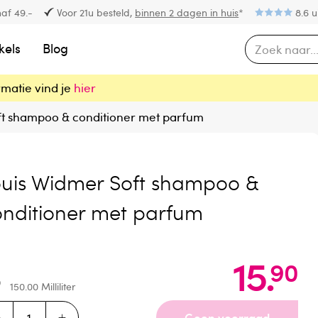
af 49.-
Voor 21u besteld,
binnen 2 dagen in huis
*
8.6 u
kels
Blog
rmatie vind je
hier
ft shampoo & conditioner met parfum
ouis Widmer Soft shampoo &
onditioner met parfum
15
.
90
150.00
Milliliter
Geen voorraad