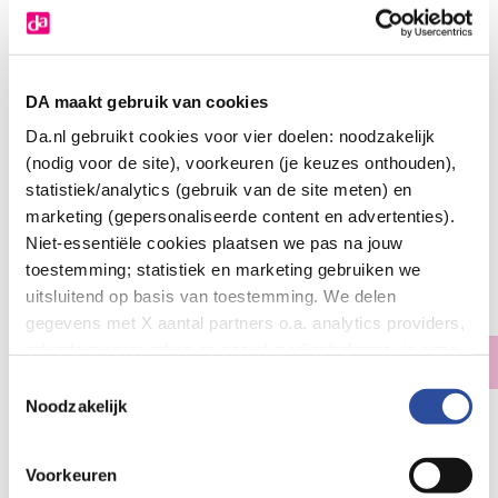
DA maakt gebruik van cookies
Da.nl gebruikt cookies voor vier doelen: noodzakelijk
(nodig voor de site), voorkeuren (je keuzes onthouden),
statistiek/analytics (gebruik van de site meten) en
Louis Widmer Remederm lichaamsmelk 5%
marketing (gepersonaliseerde content en advertenties).
ureum zonder parfum
Niet-essentiële cookies plaatsen we pas na jouw
toestemming; statistiek en marketing gebruiken we
24
.
50
200.00
uitsluitend op basis van toestemming. We delen
Milliliter
gegevens met X aantal partners o.a. analytics providers,
advertentienetwerken en social mediaplatforms; in onze
Geen voorraad
Cookie-verklaring
vind je de volledige lijst van partijen
Toestemmingsselectie
en de bewaartermijnen per categorie. Je kunt je keuze op
Noodzakelijk
elk moment wijzigen of intrekken via
Cookie-
Let op: niet alle producten zijn verkrijgbaar in onze winkels
instellingen
. Meer informatie over onze
Voorkeuren
gegevensverwerking staat in de
Privacyverklaring
.
Bestelling af te halen in
300+ winkels