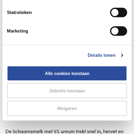
Gratis verzending vanaf 49.-
Statistieken
Voor 21u besteld,
morgen in huis
*
Marketing
Louis Widmer
Bekijk alles van:
Gegevens
Details tonen
Louis Widmer Remederm lichaamsmelk 5% ureum
zonder parfum
Alle cookies toestaan
Louis Widmer Remederm lichaamsmelk 5% ureum
zonder parfum
Selectie toestaan
remederm Lichaamsmelk 5% Ureum zonder parfum
Weigeren
Voor de droge huid.
De lichaamsmelk met 5% ureum trekt snel in, hervet en