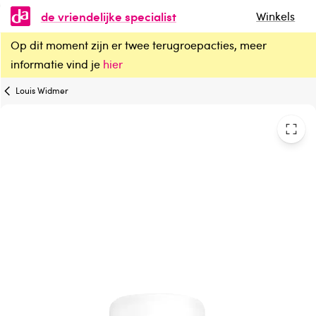
de vriendelijke specialist
Winkels
Op dit moment zijn er twee terugroepacties, meer
Louis Widmer Remederm lichaamsmelk 5% ureum zonder parfum
informatie vind je
hier
Louis Widmer