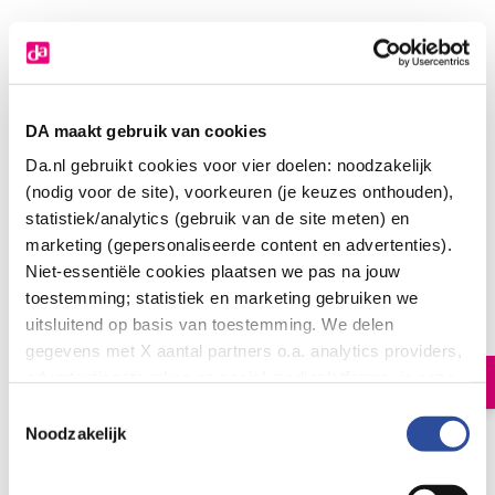
DA maakt gebruik van cookies
Da.nl gebruikt cookies voor vier doelen: noodzakelijk
(nodig voor de site), voorkeuren (je keuzes onthouden),
statistiek/analytics (gebruik van de site meten) en
Louis Widmer Remederm lichaamscreme
marketing (gepersonaliseerde content en advertenties).
zonder parfum
Niet-essentiële cookies plaatsen we pas na jouw
toestemming; statistiek en marketing gebruiken we
24
.
50
200.00
uitsluitend op basis van toestemming. We delen
Milliliter
gegevens met X aantal partners o.a. analytics providers,
advertentienetwerken en social mediaplatforms; in onze
In winkelmand
Cookie-verklaring
vind je de volledige lijst van partijen
Toestemmingsselectie
en de bewaartermijnen per categorie. Je kunt je keuze op
Noodzakelijk
elk moment wijzigen of intrekken via
Cookie-
Let op: niet alle producten zijn verkrijgbaar in onze winkels
instellingen
. Meer informatie over onze