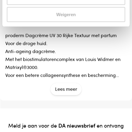
met parfum
Louis Widmer Proderm dagcreme UV30 rijke textuur met
Weigeren
parfum
proderm Dagcrème UV 30 Rijke Textuur met parfum
Voor de droge huid.
Anti-ageing dagcrème.
Met het biostimulatorencomplex van Louis Widmer en
Matrixyl®3000.
Voor een betere collageensynthese en bescherming
tegen UVA-/UVB-stralen, infraroodstralen en blauw
Lees meer
licht.
- Hoge UVA-/UVB-beschermingsfactor 30
- Beschermt tegen infrarood en blauw licht
- Voedt, beschermt en verstevigt
- Vermindert uitgesproken rimpels en zorgt voor meer
DA nieuwsbrief
Meld je aan voor de
en ontvang
veerkracht en elasticiteit van de huid