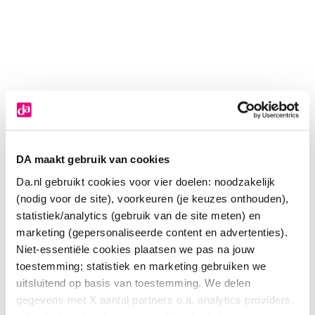
DA maakt gebruik van cookies
Da.nl gebruikt cookies voor vier doelen: noodzakelijk
(nodig voor de site), voorkeuren (je keuzes onthouden),
statistiek/analytics (gebruik van de site meten) en
marketing (gepersonaliseerde content en advertenties).
Niet-essentiële cookies plaatsen we pas na jouw
toestemming; statistiek en marketing gebruiken we
Louis Widmer Proderm dagcreme UV30 rijke
uitsluitend op basis van toestemming. We delen
gegevens met X aantal partners o.a. analytics providers,
textuur met parfum