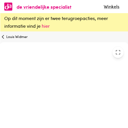
de vriendelijke specialist
Winkels
Op dit moment zijn er twee terugroepacties, meer
Louis Widmer Proderm dagcreme UV30 rijke textuur met parfum
informatie vind je
hier
Louis Widmer