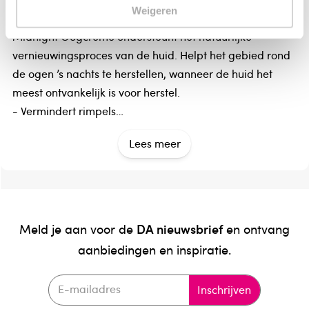
Weigeren
complex.
Midnight Oogcrème ondersteunt het natuurlijke
vernieuwingsproces van de huid. Helpt het gebied rond
de ogen ’s nachts te herstellen, wanneer de huid het
meest ontvankelijk is voor herstel.
- Vermindert rimpels
- Vermindert wallen
Lees meer
- Vermindert verslapte oogleden
Werkzame bestanddelen
Aqua / water, Dimethicone, Glycerin, Isododecane,
Alcohol denat., Butyrospermum parkii butter / shea
DA nieuwsbrief
Meld je aan voor de
en ontvang
butter, Squalane, Cetyl alcohol, Stearic acid, Palmitic
aanbiedingen en inspiratie.
acid, Glyceryl stearate, Peg-100 stearate, Peg-20
stearate, Saccharomyces/xylum/black tea ferment,
Inschrijven
Cera alba / beeswax, Octyldodecanol, Hydrolyzed soy