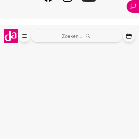
Verantwoordelijk voor het in de handel brengen
L'Oreal Netherlands BV
Online aanbieder medicijnen
Zoeken...
⁠Controleer welke medicijnen onze
webshop mag verkopen.
Keurmerk Zelfzorg Online
⁠Verantwoorde zorg, ⁠ook online.
Winkelen met zekerheid
⁠Deze webshop is aangesloten ⁠bij
Thuiswinkelwaarborg.
Altijd onze folder bij de hand
Check onze folders ⁠bij AlleFolders.