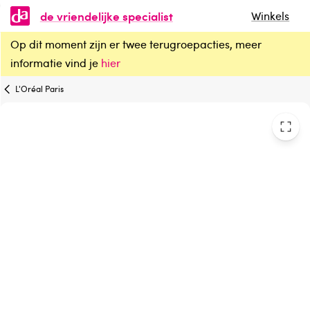
de vriendelijke specialist
Winkels
Op dit moment zijn er twee terugroepacties, meer
L'Oreal Paris Age perfect midnight eyecream
informatie vind je
hier
L'Oréal Paris