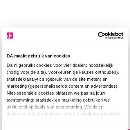
DA maakt gebruik van cookies
Da.nl gebruikt cookies voor vier doelen: noodzakelijk
(nodig voor de site), voorkeuren (je keuzes onthouden),
statistiek/analytics (gebruik van de site meten) en
marketing (gepersonaliseerde content en advertenties).
Niet-essentiële cookies plaatsen we pas na jouw
toestemming; statistiek en marketing gebruiken we
uitsluitend op basis van toestemming. We delen
L'Oreal Paris Age perfect midnight eyecream
gegevens met X aantal partners o.a. analytics providers,
39
.
99
advertentienetwerken en social mediaplatforms; in onze
15.00
Milliliter
Cookie-verklaring
vind je de volledige lijst van partijen
Toestemmingsselectie