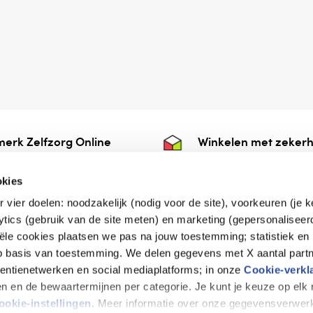
erk Zelfzorg Online
Winkelen met zekerh
ntwoorde zorg, ⁠ook
⁠Deze webshop is aan
e.
⁠bij Thuiswinkelwaarb
okies
r vier doelen: noodzakelijk (nodig voor de site), voorkeuren (je 
lytics (gebruik van de site meten) en marketing (gepersonaliseer
iële cookies plaatsen we pas na jouw toestemming; statistiek en
de vriendelijke specialist
op basis van toestemming. We delen gegevens met X aantal partn
tentienetwerken en social mediaplatforms; in onze
Cookie-verkl
tijen en de bewaartermijnen per categorie. Je kunt je keuze op el
erklaring
Disclaimer
Privacy verklaring
ookie-instellingen
. Meer informatie over onze gegevensverwerk