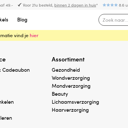
af 49.-
Voor 21u besteld,
binnen 2 dagen in huis
*
8.6 u
kels
Blog
rmatie vind je
hier
ce
Assortiment
& Cadeaubon
Gezondheid
Wondverzorging
Mondverzorging
Beauty
inkelen
Lichaamsverzorging
Haarverzorging
uleren