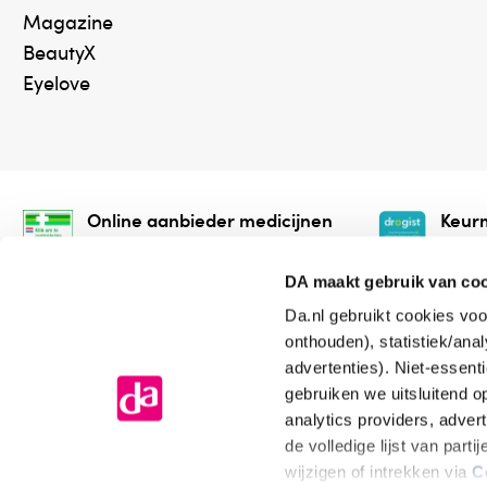
Magazine
BeautyX
Eyelove
Online aanbieder medicijnen
Keurm
⁠Controleer welke medicijnen
⁠Vera
onze webshop mag verkopen.
onlin
DA maakt gebruik van co
Da.nl gebruikt cookies voo
onthouden), statistiek/ana
advertenties). Niet-essent
gebruiken we uitsluitend 
analytics providers, adver
de volledige lijst van par
Algemene voorwaarden
Cookiev
wijzigen of intrekken via
C