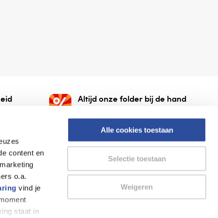
eid
Altijd onze folder bij de hand
gesloten
Check onze folders ⁠bij
org.
AlleFolders.
Alle cookies toestaan
keuzes
de content en
Selectie toestaan
 marketing
ers o.a.
Weigeren
aring
vind je
k moment
Thuiswinkel waarborg
AlleFolders
ing staat in