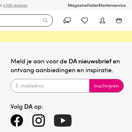
it
4.106 reviews
Magazine
Folder
Klantenservice
Meld je aan voor de
DA nieuwsbrief
en
ontvang aanbiedingen en inspiratie.
Inschrijven
Volg
DA
op: