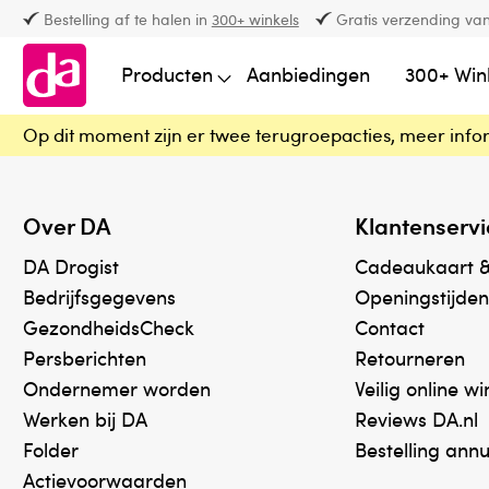
Bestelling af te halen in
300+ winkels
Gratis verzending van
Producten
Aanbiedingen
300+ Win
Op dit moment zijn er twee terugroepacties, meer info
Over DA
Klantenservi
DA Drogist
Cadeaukaart 
Bedrijfsgegevens
Openingstijden
GezondheidsCheck
Contact
Persberichten
Retourneren
Ondernemer worden
Veilig online w
Werken bij DA
Reviews DA.nl
Folder
Bestelling ann
Actievoorwaarden