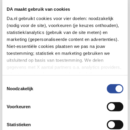
Voor 21u besteld,
binnen 2 dagen in huis
*
DA maakt gebruik van cookies
8.6 uit
4.106 reviews
Da.nl gebruikt cookies voor vier doelen: noodzakelijk
(nodig voor de site), voorkeuren (je keuzes onthouden),
Over DA
statistiek/analytics (gebruik van de site meten) en
Klantenservice
marketing (gepersonaliseerde content en advertenties).
Niet-essentiële cookies plaatsen we pas na jouw
Assortiment
toestemming; statistiek en marketing gebruiken we
uitsluitend op basis van toestemming. We delen
DA
Volg
op:
gegevens met X aantal partners o.a. analytics providers,
advertentienetwerken en social mediaplatforms; in onze
Cookie-verklaring
vind je de volledige lijst van partijen
Toestemmingsselectie
en de bewaartermijnen per categorie. Je kunt je keuze op
Noodzakelijk
elk moment wijzigen of intrekken via
Cookie-
instellingen
. Meer informatie over onze
Voorkeuren
Online aanbieder medicijnen
gegevensverwerking staat in de
Privacyverklaring
.
⁠Controleer welke medicijnen onze
webshop mag verkopen.
Statistieken