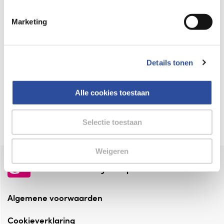
Keurmerk Zelfzorg Online
Marketing
⁠Verantwoorde zorg, ⁠ook online.
Winkelen met zekerheid
Details tonen
⁠Deze webshop is aangesloten ⁠bij
Thuiswinkelwaarborg.
Alle cookies toestaan
Altijd onze folder bij de hand
Check onze folders ⁠bij AlleFolders.
Selectie toestaan
Weigeren
de vriendelijke specialist
Algemene voorwaarden
Cookieverklaring