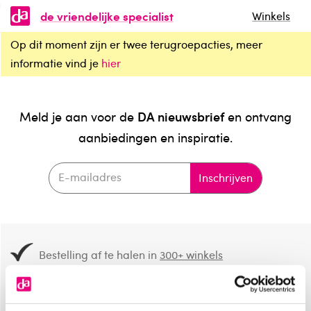
de vriendelijke specialist
Winkels
Op dit moment zijn er twee terugroepacties, meer
informatie vind je
hier
DA nieuwsbrief
Meld je aan voor de
en ontvang
aanbiedingen en inspiratie.
Inschrijven
Bestelling af te halen in
300+ winkels
Gratis verzending vanaf 49.-