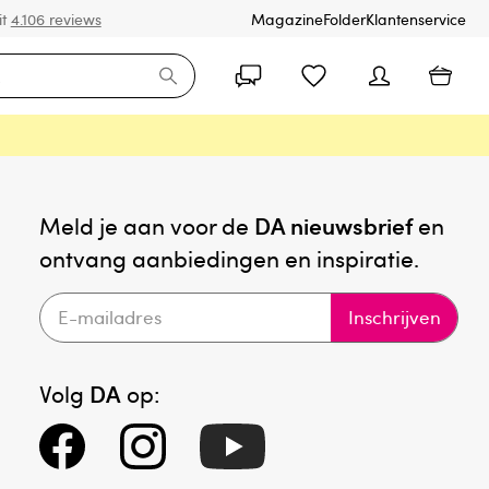
it
4.106 reviews
Magazine
Folder
Klantenservice
Meld je aan voor de
DA nieuwsbrief
en
ontvang aanbiedingen en inspiratie.
Inschrijven
Volg
DA
op: