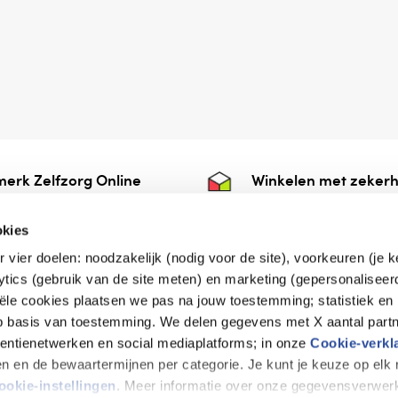
erk Zelfzorg Online
Winkelen met zekerh
ntwoorde zorg, ⁠ook
⁠Deze webshop is aan
e.
⁠bij Thuiswinkelwaarb
okies
r vier doelen: noodzakelijk (nodig voor de site), voorkeuren (je 
lytics (gebruik van de site meten) en marketing (gepersonaliseer
iële cookies plaatsen we pas na jouw toestemming; statistiek en
de vriendelijke specialist
op basis van toestemming. We delen gegevens met X aantal partn
tentienetwerken en social mediaplatforms; in onze
Cookie-verkl
tijen en de bewaartermijnen per categorie. Je kunt je keuze op el
erklaring
Disclaimer
Privacy verklaring
ookie-instellingen
. Meer informatie over onze gegevensverwerk