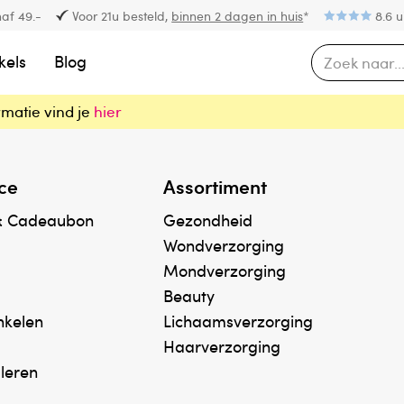
af 49.-
Voor 21u besteld,
binnen 2 dagen in huis
*
8.6 u
kels
Blog
rmatie vind je
hier
ce
Assortiment
& Cadeaubon
Gezondheid
Wondverzorging
Mondverzorging
Beauty
inkelen
Lichaamsverzorging
Haarverzorging
uleren