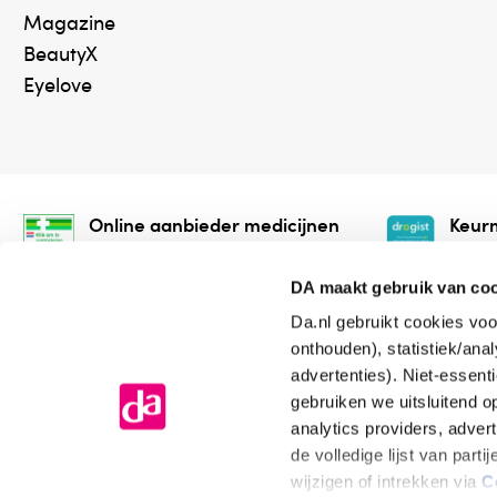
Magazine
BeautyX
Eyelove
Online aanbieder medicijnen
Keurm
⁠Controleer welke medicijnen
⁠Vera
onze webshop mag verkopen.
onlin
DA maakt gebruik van co
Da.nl gebruikt cookies voo
onthouden), statistiek/ana
advertenties). Niet-essent
gebruiken we uitsluitend 
analytics providers, adver
de volledige lijst van par
Algemene voorwaarden
Cookiev
wijzigen of intrekken via
C