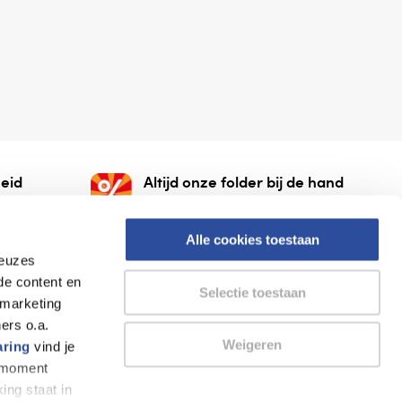
eid
Altijd onze folder bij de hand
gesloten
Check onze folders ⁠bij
org.
AlleFolders.
Alle cookies toestaan
keuzes
de content en
Selectie toestaan
 marketing
ers o.a.
Weigeren
aring
vind je
k moment
Thuiswinkel waarborg
AlleFolders
ing staat in