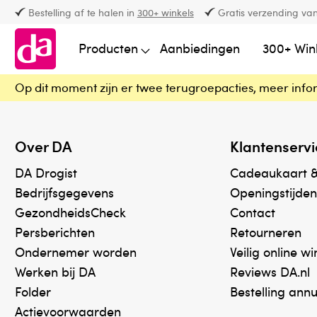
Bestelling af te halen in
300+ winkels
Gratis verzending van
Producten
Aanbiedingen
300+ Win
Op dit moment zijn er twee terugroepacties, meer info
Over DA
Klantenservi
DA Drogist
Cadeaukaart 
Bedrijfsgegevens
Openingstijden
GezondheidsCheck
Contact
Persberichten
Retourneren
Ondernemer worden
Veilig online w
Werken bij DA
Reviews DA.nl
Folder
Bestelling ann
Actievoorwaarden