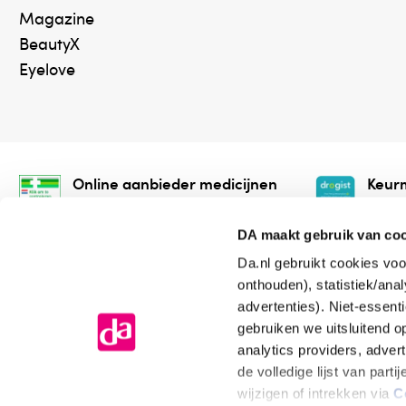
Magazine
BeautyX
Eyelove
Online aanbieder medicijnen
Keurm
⁠Controleer welke medicijnen
⁠Vera
onze webshop mag verkopen.
onlin
DA maakt gebruik van co
Da.nl gebruikt cookies voo
onthouden), statistiek/ana
advertenties). Niet-essent
gebruiken we uitsluitend 
analytics providers, adver
de volledige lijst van par
Algemene voorwaarden
Cookiev
wijzigen of intrekken via
C