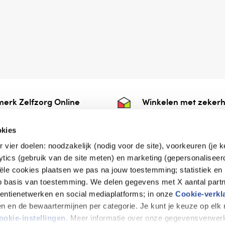
erk Zelfzorg Online
Winkelen met zekerh
ntwoorde zorg, ⁠ook
⁠Deze webshop is aan
e.
⁠bij Thuiswinkelwaarb
okies
r vier doelen: noodzakelijk (nodig voor de site), voorkeuren (je 
lytics (gebruik van de site meten) en marketing (gepersonaliseer
iële cookies plaatsen we pas na jouw toestemming; statistiek en
de vriendelijke specialist
op basis van toestemming. We delen gegevens met X aantal partn
tentienetwerken en social mediaplatforms; in onze
Cookie-verkl
tijen en de bewaartermijnen per categorie. Je kunt je keuze op el
erklaring
Disclaimer
Privacy verklaring
ookie-instellingen
. Meer informatie over onze gegevensverwerk