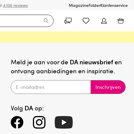
it
4.106 reviews
Magazine
Folder
Klantenservice
Meld je aan voor de
DA nieuwsbrief
en
ontvang aanbiedingen en inspiratie.
Inschrijven
Volg
DA
op: