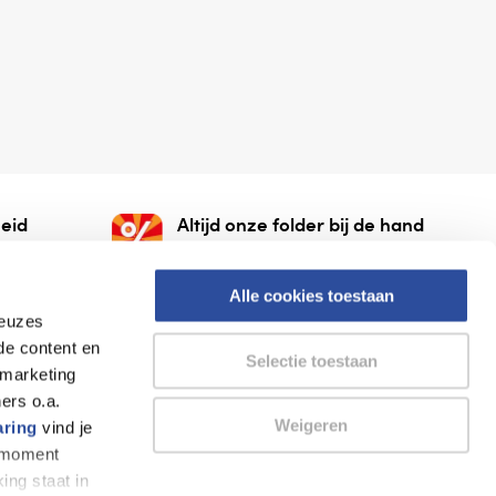
eid
Altijd onze folder bij de hand
gesloten
Check onze folders ⁠bij
org.
AlleFolders.
Alle cookies toestaan
keuzes
de content en
Selectie toestaan
 marketing
ers o.a.
Weigeren
aring
vind je
k moment
Thuiswinkel waarborg
AlleFolders
ing staat in