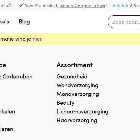
af 49.-
Voor 21u besteld,
binnen 2 dagen in huis
*
8.6 u
kels
Blog
rmatie vind je
hier
ce
Assortiment
& Cadeaubon
Gezondheid
Wondverzorging
Mondverzorging
Beauty
inkelen
Lichaamsverzorging
Haarverzorging
uleren