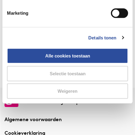
Keurmerk Zelfzorg Online
Marketing
⁠Verantwoorde zorg, ⁠ook online.
Winkelen met zekerheid
Details tonen
⁠Deze webshop is aangesloten ⁠bij
Thuiswinkelwaarborg.
Alle cookies toestaan
Altijd onze folder bij de hand
Check onze folders ⁠bij AlleFolders.
Selectie toestaan
Weigeren
de vriendelijke specialist
Algemene voorwaarden
Cookieverklaring