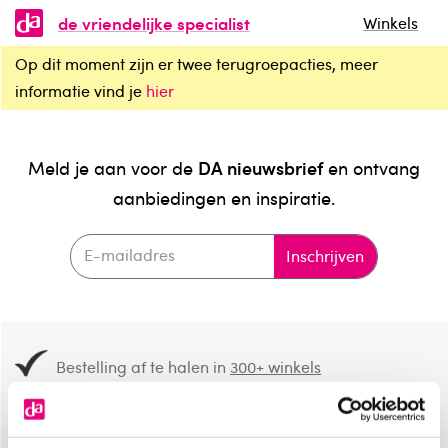
de vriendelijke specialist
Winkels
Op dit moment zijn er twee terugroepacties, meer
informatie vind je
hier
DA nieuwsbrief
Meld je aan voor de
en ontvang
aanbiedingen en inspiratie.
Inschrijven
Bestelling af te halen in
300+ winkels
Gratis verzending vanaf 49.-