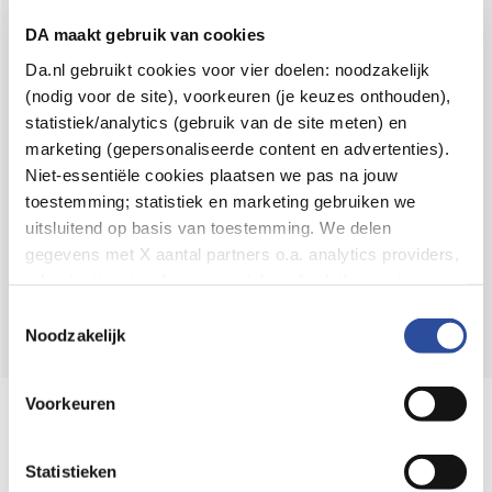
Voor 21u besteld,
binnen 2 dagen in huis
*
DA maakt gebruik van cookies
8.6 uit
4.106 reviews
Da.nl gebruikt cookies voor vier doelen: noodzakelijk
(nodig voor de site), voorkeuren (je keuzes onthouden),
Over DA
statistiek/analytics (gebruik van de site meten) en
Klantenservice
marketing (gepersonaliseerde content en advertenties).
Niet-essentiële cookies plaatsen we pas na jouw
Assortiment
toestemming; statistiek en marketing gebruiken we
uitsluitend op basis van toestemming. We delen
DA
Volg
op:
gegevens met X aantal partners o.a. analytics providers,
advertentienetwerken en social mediaplatforms; in onze
Cookie-verklaring
vind je de volledige lijst van partijen
Toestemmingsselectie
en de bewaartermijnen per categorie. Je kunt je keuze op
Noodzakelijk
elk moment wijzigen of intrekken via
Cookie-
instellingen
. Meer informatie over onze
Voorkeuren
Online aanbieder medicijnen
gegevensverwerking staat in de
Privacyverklaring
.
⁠Controleer welke medicijnen onze
webshop mag verkopen.
Statistieken