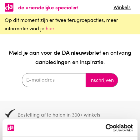
de vriendelijke specialist
Winkels
Op dit moment zijn er twee terugroepacties, meer
informatie vind je
hier
DA nieuwsbrief
Meld je aan voor de
en ontvang
aanbiedingen en inspiratie.
Inschrijven
Bestelling af te halen in
300+ winkels
Gratis verzending vanaf 49.-