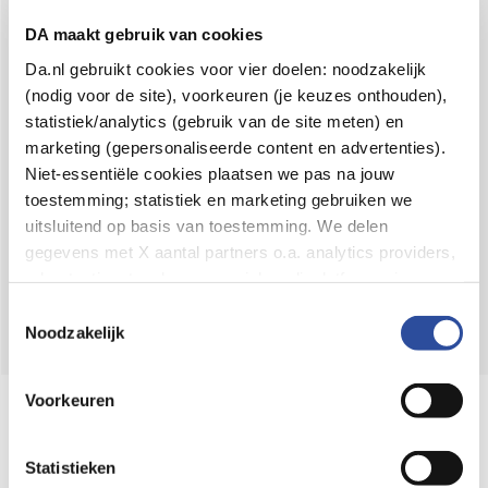
Voor 21u besteld,
binnen 2 dagen in huis
*
DA maakt gebruik van cookies
8.6 uit
4.106 reviews
Da.nl gebruikt cookies voor vier doelen: noodzakelijk
(nodig voor de site), voorkeuren (je keuzes onthouden),
Over DA
statistiek/analytics (gebruik van de site meten) en
Klantenservice
marketing (gepersonaliseerde content en advertenties).
Niet-essentiële cookies plaatsen we pas na jouw
Assortiment
toestemming; statistiek en marketing gebruiken we
uitsluitend op basis van toestemming. We delen
DA
Volg
op:
gegevens met X aantal partners o.a. analytics providers,
advertentienetwerken en social mediaplatforms; in onze
Cookie-verklaring
vind je de volledige lijst van partijen
Toestemmingsselectie
en de bewaartermijnen per categorie. Je kunt je keuze op
Noodzakelijk
elk moment wijzigen of intrekken via
Cookie-
instellingen
. Meer informatie over onze
Voorkeuren
Online aanbieder medicijnen
gegevensverwerking staat in de
Privacyverklaring
.
⁠Controleer welke medicijnen onze
webshop mag verkopen.
Statistieken