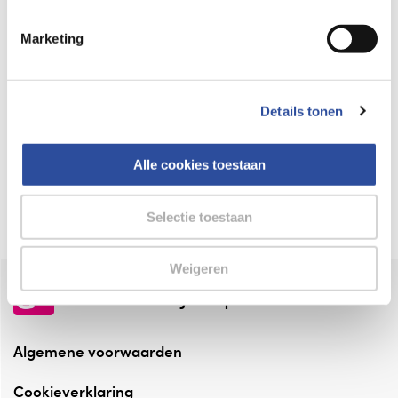
Keurmerk Zelfzorg Online
Marketing
⁠Verantwoorde zorg, ⁠ook online.
Winkelen met zekerheid
Details tonen
⁠Deze webshop is aangesloten ⁠bij
Thuiswinkelwaarborg.
Alle cookies toestaan
Altijd onze folder bij de hand
Check onze folders ⁠bij AlleFolders.
Selectie toestaan
Weigeren
de vriendelijke specialist
Algemene voorwaarden
Cookieverklaring