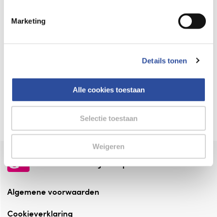
Keurmerk Zelfzorg Online
Marketing
⁠Verantwoorde zorg, ⁠ook online.
Winkelen met zekerheid
Details tonen
⁠Deze webshop is aangesloten ⁠bij
Thuiswinkelwaarborg.
Alle cookies toestaan
Altijd onze folder bij de hand
Check onze folders ⁠bij AlleFolders.
Selectie toestaan
Weigeren
de vriendelijke specialist
Algemene voorwaarden
Cookieverklaring