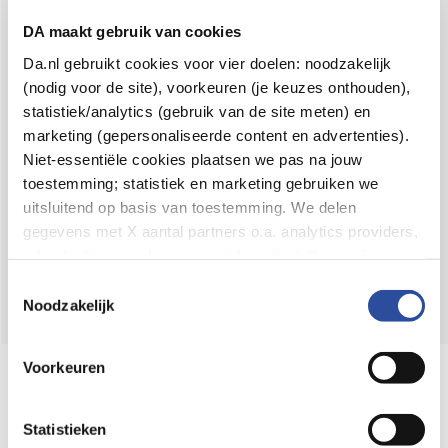
Voor 21u besteld,
binnen 2 dagen in huis
*
DA maakt gebruik van cookies
8.6 uit
4.106 reviews
Da.nl gebruikt cookies voor vier doelen: noodzakelijk
(nodig voor de site), voorkeuren (je keuzes onthouden),
Over DA
statistiek/analytics (gebruik van de site meten) en
Klantenservice
marketing (gepersonaliseerde content en advertenties).
Niet-essentiële cookies plaatsen we pas na jouw
Assortiment
toestemming; statistiek en marketing gebruiken we
uitsluitend op basis van toestemming. We delen
DA
Volg
op:
gegevens met X aantal partners o.a. analytics providers,
advertentienetwerken en social mediaplatforms; in onze
Cookie-verklaring
vind je de volledige lijst van partijen
Toestemmingsselectie
en de bewaartermijnen per categorie. Je kunt je keuze op
Noodzakelijk
elk moment wijzigen of intrekken via
Cookie-
instellingen
. Meer informatie over onze
Voorkeuren
Online aanbieder medicijnen
gegevensverwerking staat in de
Privacyverklaring
.
⁠Controleer welke medicijnen onze
webshop mag verkopen.
Statistieken