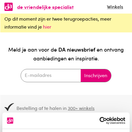
de vriendelijke specialist
Winkels
Op dit moment zijn er twee terugroepacties, meer
informatie vind je
hier
DA nieuwsbrief
Meld je aan voor de
en ontvang
aanbiedingen en inspiratie.
Inschrijven
Bestelling af te halen in
300+ winkels
Gratis verzending vanaf 49.-