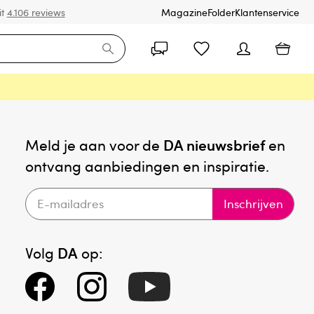
it
4.106 reviews
Magazine
Folder
Klantenservice
Meld je aan voor de
DA nieuwsbrief
en
ontvang aanbiedingen en inspiratie.
Inschrijven
Volg
DA
op: