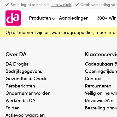
Bestelling af te halen in
300+ winkels
Gratis verzending van
Producten
Aanbiedingen
300+ Win
Op dit moment zijn er twee terugroepacties, meer info
Over DA
Klantenservi
DA Drogist
Cadeaukaart 
Bedrijfsgegevens
Openingstijden
GezondheidsCheck
Contact
Persberichten
Retourneren
Ondernemer worden
Veilig online w
Werken bij DA
Reviews DA.nl
Folder
Bestelling ann
Actievoorwaarden