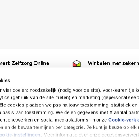
erk Zelfzorg Online
Winkelen met zekerh
ntwoorde zorg, ⁠ook
⁠Deze webshop is aan
e.
⁠bij Thuiswinkelwaarb
okies
r vier doelen: noodzakelijk (nodig voor de site), voorkeuren (je 
lytics (gebruik van de site meten) en marketing (gepersonaliseer
iële cookies plaatsen we pas na jouw toestemming; statistiek en
de vriendelijke specialist
op basis van toestemming. We delen gegevens met X aantal partn
tentienetwerken en social mediaplatforms; in onze
Cookie-verkl
tijen en de bewaartermijnen per categorie. Je kunt je keuze op el
erklaring
Disclaimer
Privacy verklaring
ookie-instellingen
. Meer informatie over onze gegevensverwerk