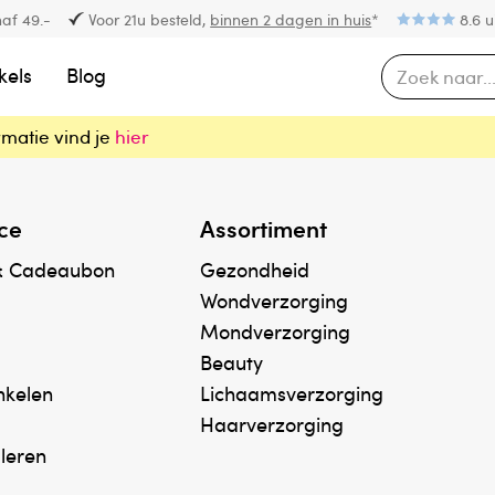
af 49.-
Voor 21u besteld,
binnen 2 dagen in huis
*
8.6 u
kels
Blog
rmatie vind je
hier
ce
Assortiment
& Cadeaubon
Gezondheid
Wondverzorging
Mondverzorging
Beauty
inkelen
Lichaamsverzorging
Haarverzorging
uleren