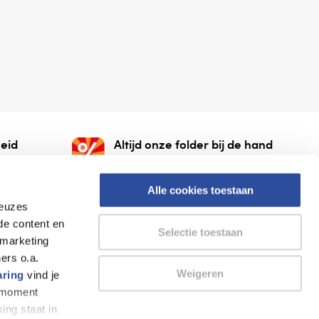
eid
Altijd onze folder bij de hand
gesloten
Check onze folders ⁠bij
org.
AlleFolders.
Alle cookies toestaan
keuzes
de content en
Selectie toestaan
 marketing
ers o.a.
Weigeren
aring
vind je
k moment
Thuiswinkel waarborg
AlleFolders
ing staat in