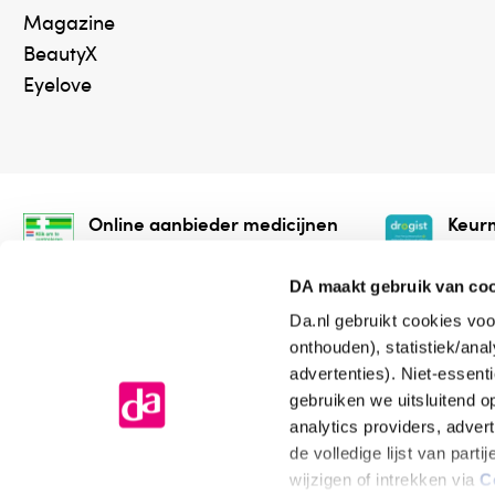
Magazine
BeautyX
Eyelove
Online aanbieder medicijnen
Keurm
⁠Controleer welke medicijnen
⁠Vera
onze webshop mag verkopen.
onlin
DA maakt gebruik van co
Da.nl gebruikt cookies voo
onthouden), statistiek/ana
advertenties). Niet-essent
gebruiken we uitsluitend 
analytics providers, adver
de volledige lijst van par
Algemene voorwaarden
Cookiev
wijzigen of intrekken via
C