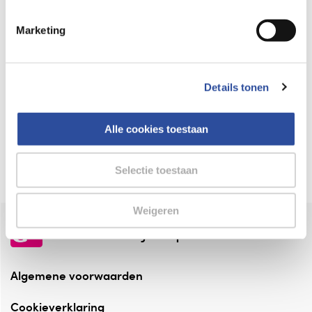
Keurmerk Zelfzorg Online
Marketing
⁠Verantwoorde zorg, ⁠ook online.
Winkelen met zekerheid
Details tonen
⁠Deze webshop is aangesloten ⁠bij
Thuiswinkelwaarborg.
Alle cookies toestaan
Altijd onze folder bij de hand
Check onze folders ⁠bij AlleFolders.
Selectie toestaan
Weigeren
de vriendelijke specialist
Algemene voorwaarden
Cookieverklaring