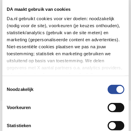
Voor 21u besteld,
binnen 2 dagen in huis
*
DA maakt gebruik van cookies
8.6 uit
4.106 reviews
Da.nl gebruikt cookies voor vier doelen: noodzakelijk
(nodig voor de site), voorkeuren (je keuzes onthouden),
Over DA
statistiek/analytics (gebruik van de site meten) en
Klantenservice
marketing (gepersonaliseerde content en advertenties).
Niet-essentiële cookies plaatsen we pas na jouw
Assortiment
toestemming; statistiek en marketing gebruiken we
uitsluitend op basis van toestemming. We delen
DA
Volg
op:
gegevens met X aantal partners o.a. analytics providers,
advertentienetwerken en social mediaplatforms; in onze
Cookie-verklaring
vind je de volledige lijst van partijen
Toestemmingsselectie
en de bewaartermijnen per categorie. Je kunt je keuze op
Noodzakelijk
elk moment wijzigen of intrekken via
Cookie-
instellingen
. Meer informatie over onze
Voorkeuren
Online aanbieder medicijnen
gegevensverwerking staat in de
Privacyverklaring
.
⁠Controleer welke medicijnen onze
webshop mag verkopen.
Statistieken