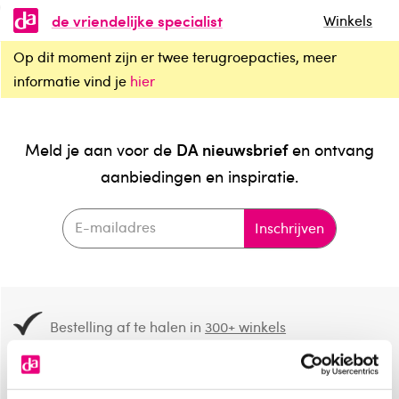
de vriendelijke specialist
Winkels
Op dit moment zijn er twee terugroepacties, meer
informatie vind je
hier
DA nieuwsbrief
Meld je aan voor de
en ontvang
aanbiedingen en inspiratie.
Inschrijven
Bestelling af te halen in
300+ winkels
Gratis verzending vanaf 49.-