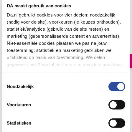
DA maakt gebruik van cookies
Da.nl gebruikt cookies voor vier doelen: noodzakelijk
(nodig voor de site), voorkeuren (je keuzes onthouden),
statistiek/analytics (gebruik van de site meten) en
Labello Sun protect SPF50
marketing (gepersonaliseerde content en advertenties).
4
.
Niet-essentiële cookies plaatsen we pas na jouw
69
1.00
Stuks
toestemming; statistiek en marketing gebruiken we
uitsluitend op basis van toestemming. We delen
In winkelmand
gegevens met X aantal partners o.a. analytics providers,
advertentienetwerken en social mediaplatforms; in onze
Cookie-verklaring
vind je de volledige lijst van partijen
Toestemmingsselectie
Let op: niet alle producten zijn verkrijgbaar in onze winkels
en de bewaartermijnen per categorie. Je kunt je keuze op
Noodzakelijk
elk moment wijzigen of intrekken via
Cookie-
Bestelling af te halen in
300+ winkels
instellingen
. Meer informatie over onze
Gratis verzending vanaf 49.-
Voorkeuren
gegevensverwerking staat in de
Privacyverklaring
.
Voor 21u besteld,
morgen in huis
*
Statistieken
Labello
Bekijk alles van: