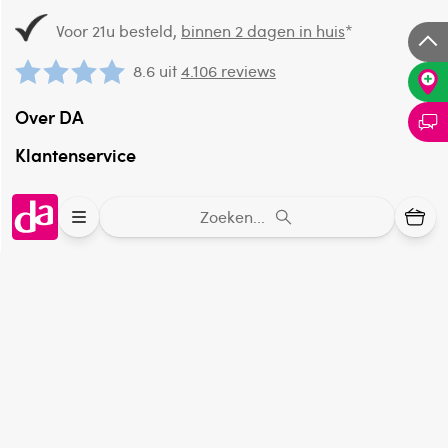
Voor 21u besteld,
binnen 2 dagen in huis
*
8.6 uit
4.106 reviews
Over DA
Klantenservice
Assortiment
Zoeken...
DA
Volg
op:
Online aanbieder medicijnen
⁠Controleer welke medicijnen onze