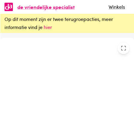
de vriendelijke specialist
Winkels
Op dit moment zijn er twee terugroepacties, meer
Labello Sun protect SPF50
informatie vind je
hier