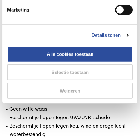
Marketing
Gegevens
Labello Sun protect SPF50
Details tonen
Labello Sun protect SPF50
Alle cookies toestaan
Bescherm je lippen tegen UVA/UVB-schade met
Labello® SUN PROTECT SPF50! Huidvriendelijkheid
Selectie toestaan
dermatologisch getest.
- Helpt vroegtijdige huidveroudering van de lippen te
Weigeren
voorkomen
- Doorschijnend
- Geen witte waas
- Beschermt je lippen tegen UVA/UVB-schade
- Beschermt je lippen tegen kou, wind en droge lucht
- Waterbestendig