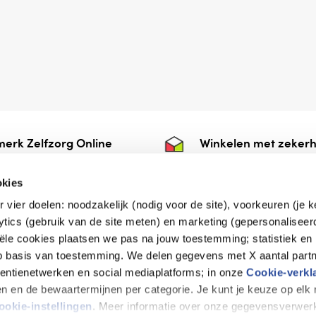
erk Zelfzorg Online
Winkelen met zekerh
ntwoorde zorg, ⁠ook
⁠Deze webshop is aan
e.
⁠bij Thuiswinkelwaarb
okies
r vier doelen: noodzakelijk (nodig voor de site), voorkeuren (je 
lytics (gebruik van de site meten) en marketing (gepersonaliseer
iële cookies plaatsen we pas na jouw toestemming; statistiek en
de vriendelijke specialist
op basis van toestemming. We delen gegevens met X aantal partn
tentienetwerken en social mediaplatforms; in onze
Cookie-verkl
tijen en de bewaartermijnen per categorie. Je kunt je keuze op el
erklaring
Disclaimer
Privacy verklaring
ookie-instellingen
. Meer informatie over onze gegevensverwerk