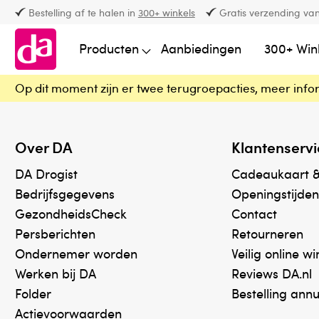
Bestelling af te halen in
300+ winkels
Gratis verzending van
Producten
Aanbiedingen
300+ Win
Op dit moment zijn er twee terugroepacties, meer info
Over DA
Klantenservi
DA Drogist
Cadeaukaart 
Bedrijfsgegevens
Openingstijden
GezondheidsCheck
Contact
Persberichten
Retourneren
Ondernemer worden
Veilig online w
Werken bij DA
Reviews DA.nl
Folder
Bestelling ann
Actievoorwaarden