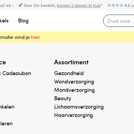
af 49.-
Voor 21u besteld,
binnen 2 dagen in huis
*
8.6 u
kels
Blog
rmatie vind je
hier
ce
Assortiment
& Cadeaubon
Gezondheid
Wondverzorging
Mondverzorging
Beauty
inkelen
Lichaamsverzorging
Haarverzorging
uleren