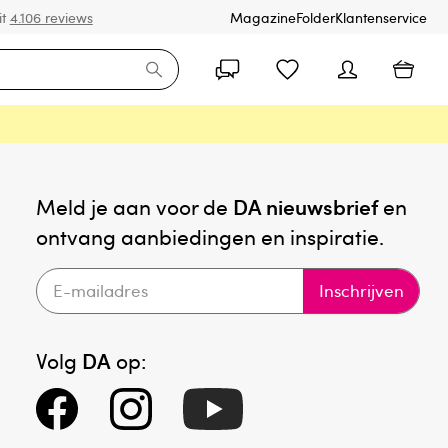
it
4.106 reviews
Magazine
Folder
Klantenservice
Meld je aan voor de
DA nieuwsbrief
en
ontvang aanbiedingen en inspiratie.
Inschrijven
Volg
DA
op: