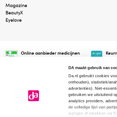
Magazine
BeautyX
Eyelove
Online aanbieder medicijnen
Keurm
⁠Controleer welke medicijnen
⁠Vera
onze webshop mag verkopen.
onlin
DA maakt gebruik van co
Da.nl gebruikt cookies voo
onthouden), statistiek/ana
advertenties). Niet-essent
gebruiken we uitsluitend 
analytics providers, adver
de volledige lijst van par
Algemene voorwaarden
Cookiev
wijzigen of intrekken via
C