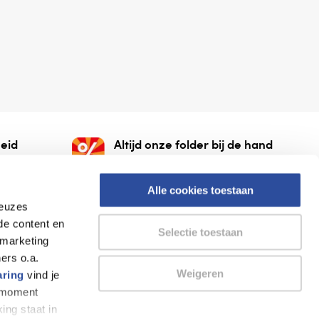
eid
Altijd onze folder bij de hand
gesloten
Check onze folders ⁠bij
org.
AlleFolders.
Alle cookies toestaan
keuzes
de content en
Selectie toestaan
 marketing
ers o.a.
Weigeren
aring
vind je
k moment
Thuiswinkel waarborg
AlleFolders
ing staat in