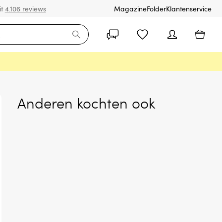
it
4.106 reviews
Magazine
Folder
Klantenservice
Anderen kochten ook