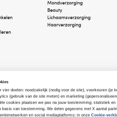
lende verlichting kunt u KidsClin in de koelkast
Mondverzorging
Beauty
inkelen
Lichaamsverzorging
Haarverzorging
ik altijd in de elleboogplooi.
uleren
koele en droge plaats bewaren.
okies
r.
r vier doelen: noodzakelijk (nodig voor de site), voorkeuren (je 
erk Zelfzorg Online
Winkelen met zekerh
lytics (gebruik van de site meten) en marketing (gepersonaliseer
ntwoorde zorg, ⁠ook
⁠Deze webshop is aan
iële cookies plaatsen we pas na jouw toestemming; statistiek en
e.
⁠bij Thuiswinkelwaarb
op basis van toestemming. We delen gegevens met X aantal partn
tentienetwerken en social mediaplatforms; in onze
Cookie-verkl