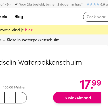
af 49.-
Voor 21u besteld,
binnen 2 dagen in huis
*
8.6 u
kels
Blog
rmatie vind je
hier
k
-
Kidsclin Waterpokkenschuim
idsclin Waterpokkenschuim
17
.
99
100.00
Milliliter
In winkelmand