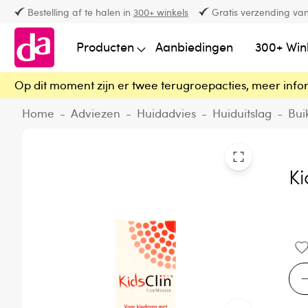
Bestelling af te halen in
300+ winkels
Gratis verzending van
Producten
Aanbiedingen
300+ Win
Op dit moment zijn er twee terugroepacties, meer info
Home
-
Adviezen
-
Huidadvies
-
Huiduitslag
-
Bui
K