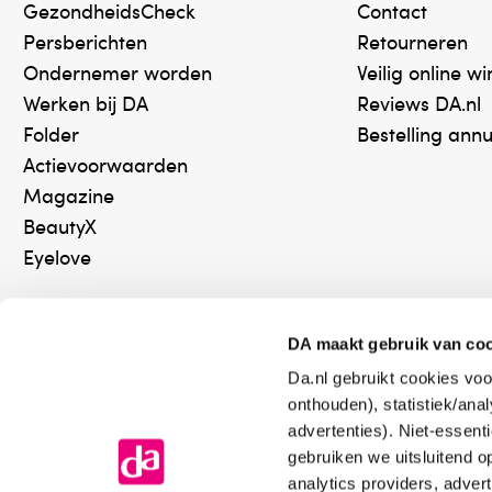
CoolMousse royaal over de huid. Voor extra verkoe
GezondheidsCheck
Contact
bewaren. Alleen voor uitwendig gebruik.
Persberichten
Retourneren
Ondernemer worden
Veilig online w
Waarschuwingen
Werken bij DA
Reviews DA.nl
- Bij overgevoelige huid: test voor het eerste gebru
Folder
Bestelling ann
Actievoorwaarden
Bewaaradvies
Magazine
- Buiten bereik van kinderen bewaren. - Op een 
BeautyX
Eyelove
Geschikt voor kinderen vanaf
1
DA maakt gebruik van co
Medisch hulpmiddel. Lees voor gebruik de bijsluite
Da.nl gebruikt cookies voo
Online aanbieder medicijnen
Keurm
onthouden), statistiek/ana
⁠Controleer welke medicijnen
⁠Vera
advertenties). Niet-essent
Verantwoordelijk voor het in de handel brengen
onze webshop mag verkopen.
onlin
gebruiken we uitsluitend 
All-in-1 bvba
analytics providers, adver