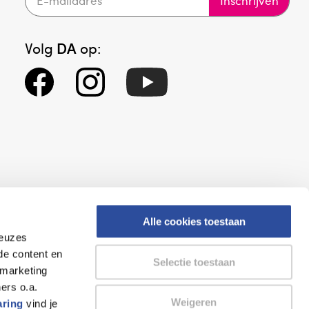
Inschrijven
Volg
DA
op:
Alle cookies toestaan
keuzes
eid
Altijd onze folder bij de hand
de content en
Selectie toestaan
gesloten
Check onze folders ⁠bij
 marketing
org.
AlleFolders.
ers o.a.
Weigeren
aring
vind je