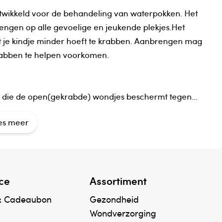
twikkeld voor de behandeling van waterpokken. Het
brengen op alle gevoelige en jeukende plekjes.Het
odat je kindje minder hoeft te krabben. Aanbrengen mag
krabben te helpen voorkomen.
er die de open(gekrabde) wondjes beschermt tegen
es meer
n
ce
Assortiment
& Cadeaubon
Gezondheid
g gewenst is. Verdeel de KidsClin Waterpokken
Wondverzorging