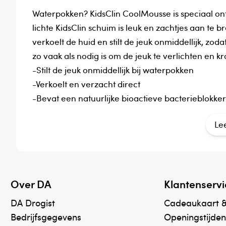
Waterpokken? KidsClin CoolMousse is speciaal on
lichte KidsClin schuim is leuk en zachtjes aan te 
verkoelt de huid en stilt de jeuk onmiddellijk, z
zo vaak als nodig is om de jeuk te verlichten en 
-Stilt de jeuk onmiddellijk bij waterpokken
-Verkoelt en verzacht direct
-Bevat een natuurlijke bioactieve bacterieblokk
infecties en littekenvorming voorkomt
Le
-Het schuim is gemakkelijk en leuk aan te brenge
Gebruik
Voor een jeukende huid door waterpokken
Over DA
Klantenservi
Aanwijzigingen voor gebruik
DA Drogist
Cadeaukaart 
Driemaal daags aanbrengen of wanneer verlichtin
Bedrijfsgegevens
Openingstijden