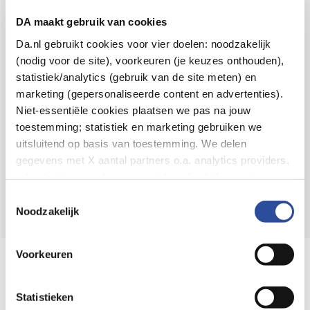
Voor 21u besteld,
binnen 2 dagen in huis
*
DA maakt gebruik van cookies
8.6 uit
4.106 reviews
Da.nl gebruikt cookies voor vier doelen: noodzakelijk
(nodig voor de site), voorkeuren (je keuzes onthouden),
Over DA
statistiek/analytics (gebruik van de site meten) en
Klantenservice
marketing (gepersonaliseerde content en advertenties).
Niet-essentiële cookies plaatsen we pas na jouw
Assortiment
toestemming; statistiek en marketing gebruiken we
uitsluitend op basis van toestemming. We delen
DA
Volg
op:
gegevens met X aantal partners o.a. analytics providers,
advertentienetwerken en social mediaplatforms; in onze
Cookie-verklaring
vind je de volledige lijst van partijen
Toestemmingsselectie
en de bewaartermijnen per categorie. Je kunt je keuze op
Noodzakelijk
elk moment wijzigen of intrekken via
Cookie-
instellingen
. Meer informatie over onze
Voorkeuren
Online aanbieder medicijnen
gegevensverwerking staat in de
Privacyverklaring
.
⁠Controleer welke medicijnen onze
webshop mag verkopen.
Statistieken