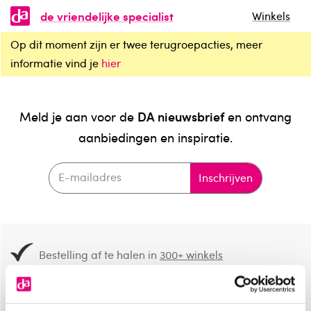
de vriendelijke specialist
Winkels
Op dit moment zijn er twee terugroepacties, meer
informatie vind je
hier
DA nieuwsbrief
Meld je aan voor de
en ontvang
aanbiedingen en inspiratie.
Inschrijven
Bestelling af te halen in
300+ winkels
Gratis verzending vanaf 49.-