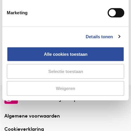
Keurmerk Zelfzorg Online
Marketing
⁠Verantwoorde zorg, ⁠ook online.
Winkelen met zekerheid
Details tonen
⁠Deze webshop is aangesloten ⁠bij
Thuiswinkelwaarborg.
Alle cookies toestaan
Altijd onze folder bij de hand
Check onze folders ⁠bij AlleFolders.
Selectie toestaan
Weigeren
de vriendelijke specialist
Algemene voorwaarden
Cookieverklaring