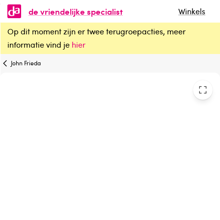
de vriendelijke specialist
Winkels
Op dit moment zijn er twee terugroepacties, meer
John Frieda Frizz ease heat defeat protecting spray
informatie vind je
hier
John Frieda