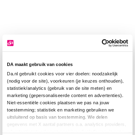
DA maakt gebruik van cookies
Da.nl gebruikt cookies voor vier doelen: noodzakelijk
(nodig voor de site), voorkeuren (je keuzes onthouden),
statistiek/analytics (gebruik van de site meten) en
marketing (gepersonaliseerde content en advertenties).
Niet-essentiële cookies plaatsen we pas na jouw
toestemming; statistiek en marketing gebruiken we
John Frieda Frizz ease heat defeat protecting
uitsluitend op basis van toestemming. We delen
gegevens met X aantal partners o.a. analytics providers,
spray
advertentienetwerken en social mediaplatforms; in onze