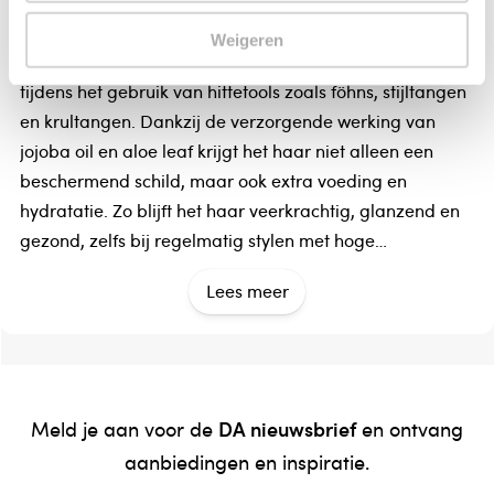
John Frieda Frizz ease heat defeat protecting spray
Weigeren
Deze Heat Defeat Protecting Spray beschermt het haar
tijdens het gebruik van hittetools zoals föhns, stijltangen
en krultangen. Dankzij de verzorgende werking van
jojoba oil en aloe leaf krijgt het haar niet alleen een
beschermend schild, maar ook extra voeding en
hydratatie. Zo blijft het haar veerkrachtig, glanzend en
gezond, zelfs bij regelmatig stylen met hoge
temperaturen.
Lees meer
- Beschermt tijdens het gebruik van hitte tools
- Verzorgende werking
Werkzame bestanddelen
Aqua, Propylene Glycol, AlcoholDenat., Glycerin,
DA nieuwsbrief
Meld je aan voor de
en ontvang
Polysorbate 20, Bis-PEG-10Dimethicone/Dimer
aanbiedingen en inspiratie.
Dilinoleate Copolymer, SodiumLaneth-40