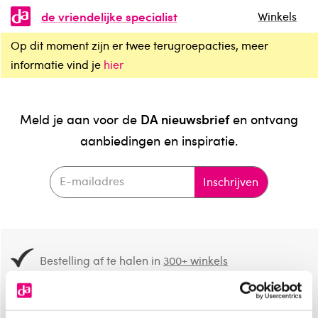
de vriendelijke specialist
Winkels
Op dit moment zijn er twee terugroepacties, meer
informatie vind je
hier
DA nieuwsbrief
Meld je aan voor de
en ontvang
aanbiedingen en inspiratie.
Inschrijven
Bestelling af te halen in
300+ winkels
Gratis verzending vanaf 49.-