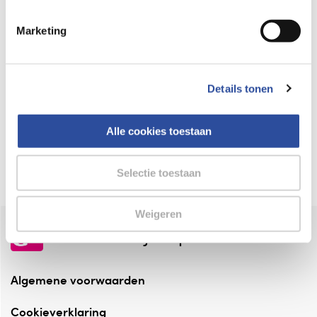
Keurmerk Zelfzorg Online
Marketing
⁠Verantwoorde zorg, ⁠ook online.
Winkelen met zekerheid
Details tonen
⁠Deze webshop is aangesloten ⁠bij
Thuiswinkelwaarborg.
Alle cookies toestaan
Altijd onze folder bij de hand
Check onze folders ⁠bij AlleFolders.
Selectie toestaan
Weigeren
de vriendelijke specialist
Algemene voorwaarden
Cookieverklaring