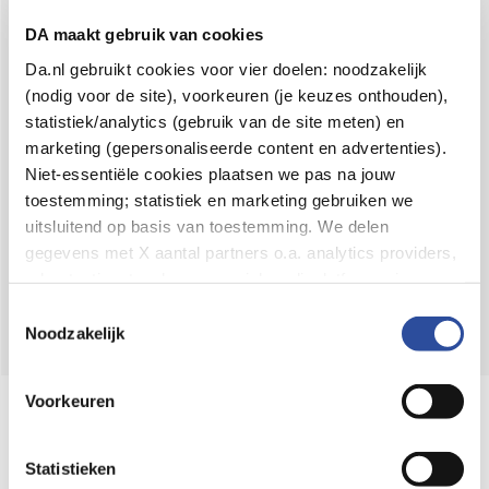
Voor 21u besteld,
binnen 2 dagen in huis
*
DA maakt gebruik van cookies
8.6 uit
4.106 reviews
Da.nl gebruikt cookies voor vier doelen: noodzakelijk
(nodig voor de site), voorkeuren (je keuzes onthouden),
Over DA
statistiek/analytics (gebruik van de site meten) en
Klantenservice
marketing (gepersonaliseerde content en advertenties).
Niet-essentiële cookies plaatsen we pas na jouw
Assortiment
toestemming; statistiek en marketing gebruiken we
uitsluitend op basis van toestemming. We delen
DA
Volg
op:
gegevens met X aantal partners o.a. analytics providers,
advertentienetwerken en social mediaplatforms; in onze
Cookie-verklaring
vind je de volledige lijst van partijen
Toestemmingsselectie
en de bewaartermijnen per categorie. Je kunt je keuze op
Noodzakelijk
elk moment wijzigen of intrekken via
Cookie-
instellingen
. Meer informatie over onze
Voorkeuren
Online aanbieder medicijnen
gegevensverwerking staat in de
Privacyverklaring
.
⁠Controleer welke medicijnen onze
webshop mag verkopen.
Statistieken