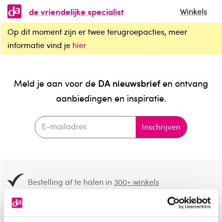
de vriendelijke specialist
Winkels
Op dit moment zijn er twee terugroepacties, meer
informatie vind je
hier
DA nieuwsbrief
Meld je aan voor de
en ontvang
aanbiedingen en inspiratie.
Inschrijven
Bestelling af te halen in
300+ winkels
Gratis verzending vanaf 49.-