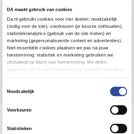
Voor 21u besteld,
binnen 2 dagen in huis
*
DA maakt gebruik van cookies
8.6 uit
4.106 reviews
Da.nl gebruikt cookies voor vier doelen: noodzakelijk
(nodig voor de site), voorkeuren (je keuzes onthouden),
Over DA
statistiek/analytics (gebruik van de site meten) en
Klantenservice
marketing (gepersonaliseerde content en advertenties).
Niet-essentiële cookies plaatsen we pas na jouw
Assortiment
toestemming; statistiek en marketing gebruiken we
uitsluitend op basis van toestemming. We delen
DA
Volg
op:
gegevens met X aantal partners o.a. analytics providers,
advertentienetwerken en social mediaplatforms; in onze
Cookie-verklaring
vind je de volledige lijst van partijen
Toestemmingsselectie
en de bewaartermijnen per categorie. Je kunt je keuze op
Noodzakelijk
elk moment wijzigen of intrekken via
Cookie-
instellingen
. Meer informatie over onze
Voorkeuren
Online aanbieder medicijnen
gegevensverwerking staat in de
Privacyverklaring
.
⁠Controleer welke medicijnen onze
webshop mag verkopen.
Statistieken