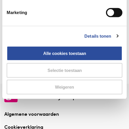
Keurmerk Zelfzorg Online
Marketing
⁠Verantwoorde zorg, ⁠ook online.
Winkelen met zekerheid
Details tonen
⁠Deze webshop is aangesloten ⁠bij
Thuiswinkelwaarborg.
Alle cookies toestaan
Altijd onze folder bij de hand
Check onze folders ⁠bij AlleFolders.
Selectie toestaan
Weigeren
de vriendelijke specialist
Algemene voorwaarden
Cookieverklaring