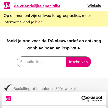
de vriendelijke specialist
Winkels
Op dit moment zijn er twee terugroepacties, meer
informatie vind je
hier
DA nieuwsbrief
Meld je aan voor de
en ontvang
aanbiedingen en inspiratie.
Inschrijven
Bestelling af te halen in
300+ winkels
Gratis verzending vanaf 49.-