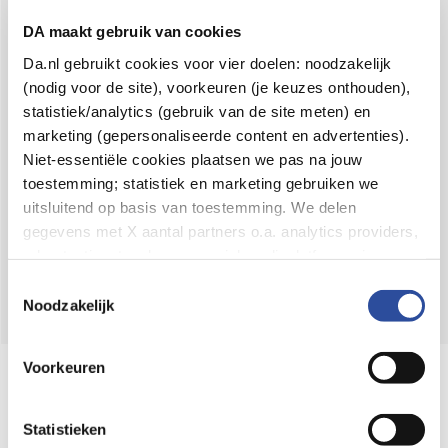
Voor 21u besteld,
binnen 2 dagen in huis
*
DA maakt gebruik van cookies
8.6 uit
4.106 reviews
Da.nl gebruikt cookies voor vier doelen: noodzakelijk
(nodig voor de site), voorkeuren (je keuzes onthouden),
Over DA
statistiek/analytics (gebruik van de site meten) en
Klantenservice
marketing (gepersonaliseerde content en advertenties).
Niet-essentiële cookies plaatsen we pas na jouw
Assortiment
toestemming; statistiek en marketing gebruiken we
uitsluitend op basis van toestemming. We delen
DA
Volg
op:
gegevens met X aantal partners o.a. analytics providers,
advertentienetwerken en social mediaplatforms; in onze
Cookie-verklaring
vind je de volledige lijst van partijen
Toestemmingsselectie
en de bewaartermijnen per categorie. Je kunt je keuze op
Noodzakelijk
elk moment wijzigen of intrekken via
Cookie-
instellingen
. Meer informatie over onze
Voorkeuren
Online aanbieder medicijnen
gegevensverwerking staat in de
Privacyverklaring
.
⁠Controleer welke medicijnen onze
webshop mag verkopen.
Statistieken