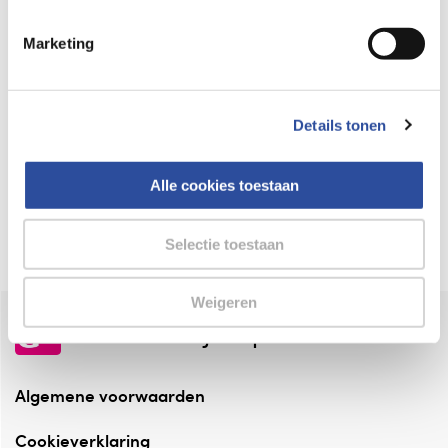
Keurmerk Zelfzorg Online
Marketing
⁠Verantwoorde zorg, ⁠ook online.
Winkelen met zekerheid
Details tonen
⁠Deze webshop is aangesloten ⁠bij
Thuiswinkelwaarborg.
Alle cookies toestaan
Altijd onze folder bij de hand
Check onze folders ⁠bij AlleFolders.
Selectie toestaan
Weigeren
de vriendelijke specialist
Algemene voorwaarden
Cookieverklaring