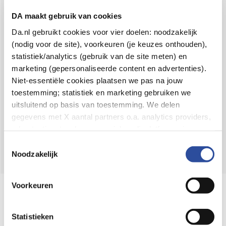
Voor 21u besteld,
binnen 2 dagen in huis
*
DA maakt gebruik van cookies
8.6 uit
4.106 reviews
Da.nl gebruikt cookies voor vier doelen: noodzakelijk
(nodig voor de site), voorkeuren (je keuzes onthouden),
Over DA
statistiek/analytics (gebruik van de site meten) en
Klantenservice
marketing (gepersonaliseerde content en advertenties).
Niet-essentiële cookies plaatsen we pas na jouw
Assortiment
toestemming; statistiek en marketing gebruiken we
uitsluitend op basis van toestemming. We delen
DA
Volg
op:
gegevens met X aantal partners o.a. analytics providers,
advertentienetwerken en social mediaplatforms; in onze
Cookie-verklaring
vind je de volledige lijst van partijen
Toestemmingsselectie
en de bewaartermijnen per categorie. Je kunt je keuze op
Noodzakelijk
elk moment wijzigen of intrekken via
Cookie-
instellingen
. Meer informatie over onze
Voorkeuren
Online aanbieder medicijnen
gegevensverwerking staat in de
Privacyverklaring
.
⁠Controleer welke medicijnen onze
webshop mag verkopen.
Statistieken