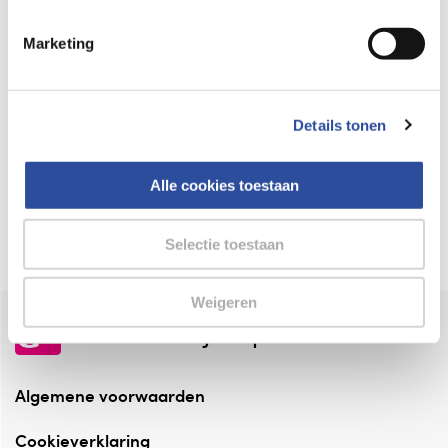
Keurmerk Zelfzorg Online
Marketing
⁠Verantwoorde zorg, ⁠ook online.
Winkelen met zekerheid
Details tonen
⁠Deze webshop is aangesloten ⁠bij
Thuiswinkelwaarborg.
Alle cookies toestaan
Altijd onze folder bij de hand
Check onze folders ⁠bij AlleFolders.
Selectie toestaan
Weigeren
de vriendelijke specialist
Algemene voorwaarden
Cookieverklaring