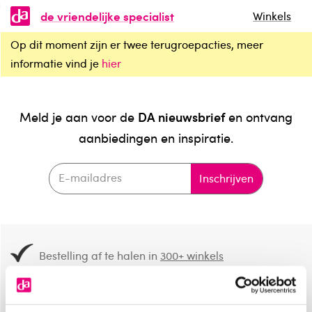
de vriendelijke specialist
Winkels
Op dit moment zijn er twee terugroepacties, meer
informatie vind je
hier
DA nieuwsbrief
Meld je aan voor de
en ontvang
aanbiedingen en inspiratie.
Inschrijven
Bestelling af te halen in
300+ winkels
Gratis verzending vanaf 49.-