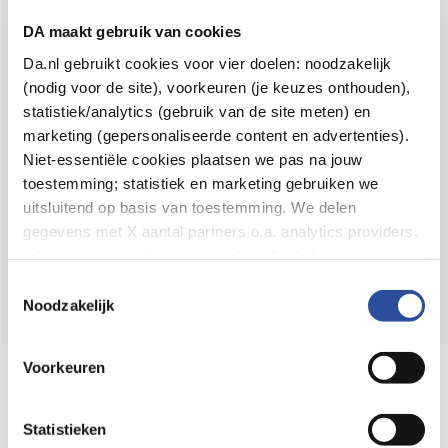
Voor 21u besteld,
binnen 2 dagen in huis
*
DA maakt gebruik van cookies
8.6 uit
4.106 reviews
Da.nl gebruikt cookies voor vier doelen: noodzakelijk
(nodig voor de site), voorkeuren (je keuzes onthouden),
Over DA
statistiek/analytics (gebruik van de site meten) en
Klantenservice
marketing (gepersonaliseerde content en advertenties).
Niet-essentiële cookies plaatsen we pas na jouw
Assortiment
toestemming; statistiek en marketing gebruiken we
uitsluitend op basis van toestemming. We delen
DA
Volg
op:
gegevens met X aantal partners o.a. analytics providers,
advertentienetwerken en social mediaplatforms; in onze
Cookie-verklaring
vind je de volledige lijst van partijen
Toestemmingsselectie
en de bewaartermijnen per categorie. Je kunt je keuze op
Noodzakelijk
elk moment wijzigen of intrekken via
Cookie-
instellingen
. Meer informatie over onze
Voorkeuren
Online aanbieder medicijnen
gegevensverwerking staat in de
Privacyverklaring
.
⁠Controleer welke medicijnen onze
webshop mag verkopen.
Statistieken