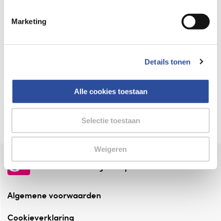
Keurmerk Zelfzorg Online
Marketing
⁠Verantwoorde zorg, ⁠ook online.
Winkelen met zekerheid
Details tonen
⁠Deze webshop is aangesloten ⁠bij
Thuiswinkelwaarborg.
Alle cookies toestaan
Altijd onze folder bij de hand
Check onze folders ⁠bij AlleFolders.
Selectie toestaan
Weigeren
de vriendelijke specialist
Algemene voorwaarden
Cookieverklaring