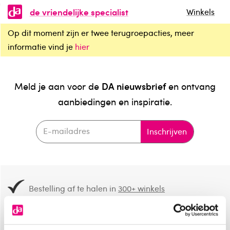
de vriendelijke specialist
Winkels
Op dit moment zijn er twee terugroepacties, meer
informatie vind je
hier
DA nieuwsbrief
Meld je aan voor de
en ontvang
aanbiedingen en inspiratie.
Inschrijven
Bestelling af te halen in
300+ winkels
Gratis verzending vanaf 49.-