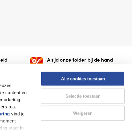
eid
Altijd onze folder bij de hand
gesloten
Check onze folders ⁠bij
org.
AlleFolders.
Alle cookies toestaan
keuzes
de content en
Selectie toestaan
 marketing
ers o.a.
Weigeren
aring
vind je
k moment
Thuiswinkel waarborg
AlleFolders
ing staat in