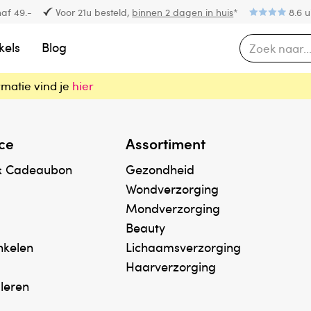
af 49.-
Voor 21u besteld,
binnen 2 dagen in huis
*
8.6 u
kels
Blog
rmatie vind je
hier
ce
Assortiment
& Cadeaubon
Gezondheid
Wondverzorging
Mondverzorging
Beauty
inkelen
Lichaamsverzorging
Haarverzorging
uleren