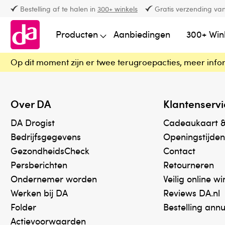
Bestelling af te halen in
300+ winkels
Gratis verzending van
Producten
Aanbiedingen
300+ Win
Op dit moment zijn er twee terugroepacties, meer info
Over DA
Klantenservi
DA Drogist
Cadeaukaart 
Bedrijfsgegevens
Openingstijden
GezondheidsCheck
Contact
Persberichten
Retourneren
Ondernemer worden
Veilig online w
Werken bij DA
Reviews DA.nl
Folder
Bestelling ann
Actievoorwaarden