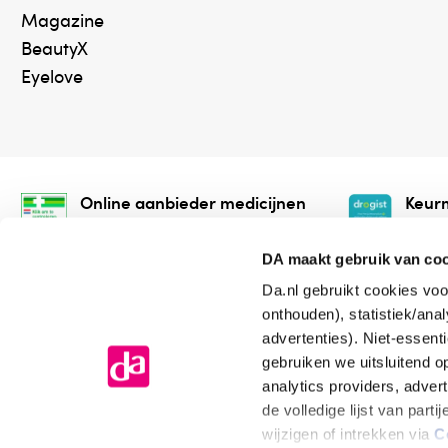
Magazine
BeautyX
Eyelove
Online aanbieder medicijnen
Keurm
⁠Controleer welke medicijnen
⁠Vera
onze webshop mag verkopen.
onlin
DA maakt gebruik van co
Da.nl gebruikt cookies voo
onthouden), statistiek/ana
advertenties). Niet-essent
gebruiken we uitsluitend 
analytics providers, adver
de volledige lijst van par
Algemene voorwaarden
Cookiev
wijzigen of intrekken via
C