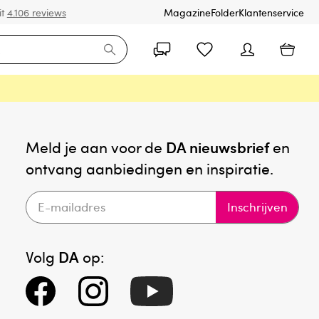
it
4.106 reviews
Magazine
Folder
Klantenservice
Meld je aan voor de
DA nieuwsbrief
en
ontvang aanbiedingen en inspiratie.
Inschrijven
Volg
DA
op: