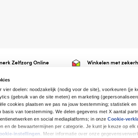
erk Zelfzorg Online
Winkelen met zekerh
ntwoorde zorg, ⁠ook
⁠Deze webshop is aan
e.
⁠bij Thuiswinkelwaarb
okies
r vier doelen: noodzakelijk (nodig voor de site), voorkeuren (je 
lytics (gebruik van de site meten) en marketing (gepersonaliseer
iële cookies plaatsen we pas na jouw toestemming; statistiek en
de vriendelijke specialist
op basis van toestemming. We delen gegevens met X aantal partn
tentienetwerken en social mediaplatforms; in onze
Cookie-verkl
tijen en de bewaartermijnen per categorie. Je kunt je keuze op el
erklaring
Disclaimer
Privacy verklaring
ookie-instellingen
. Meer informatie over onze gegevensverwerk