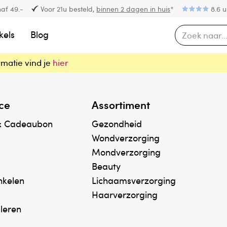
af 49.-
Voor 21u besteld,
binnen 2 dagen in huis
*
8.6 u
kels
Blog
rmatie vind je
hier
ce
Assortiment
& Cadeaubon
Gezondheid
Wondverzorging
Mondverzorging
Beauty
inkelen
Lichaamsverzorging
Haarverzorging
uleren