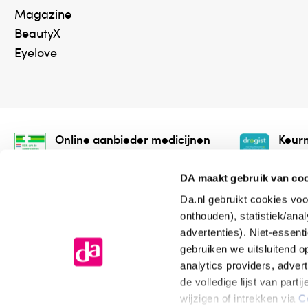
Magazine
BeautyX
Eyelove
Online aanbieder medicijnen
Keurm
⁠Controleer welke medicijnen
⁠Vera
onze webshop mag verkopen.
onlin
DA maakt gebruik van co
Da.nl gebruikt cookies voo
onthouden), statistiek/ana
advertenties). Niet-essent
gebruiken we uitsluitend 
analytics providers, adver
de volledige lijst van par
Algemene voorwaarden
Cookiev
wijzigen of intrekken via
C