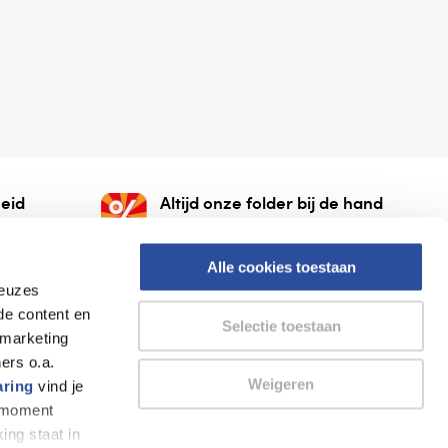
eid
Altijd onze folder bij de hand
gesloten
Check onze folders ⁠bij
org.
AlleFolders.
Alle cookies toestaan
keuzes
de content en
Selectie toestaan
 marketing
ers o.a.
Weigeren
aring
vind je
k moment
Thuiswinkel waarborg
AlleFolders
ing staat in