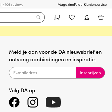
it
4.106 reviews
Magazine
Folder
Klantenservice
Meld je aan voor de
DA nieuwsbrief
en
ontvang aanbiedingen en inspiratie.
Inschrijven
Volg
DA
op: