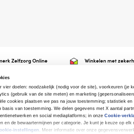
erk Zelfzorg Online
Winkelen met zekerh
ntwoorde zorg, ⁠ook
⁠Deze webshop is aan
e.
⁠bij Thuiswinkelwaarb
okies
r vier doelen: noodzakelijk (nodig voor de site), voorkeuren (je 
lytics (gebruik van de site meten) en marketing (gepersonaliseer
iële cookies plaatsen we pas na jouw toestemming; statistiek en
de vriendelijke specialist
op basis van toestemming. We delen gegevens met X aantal partn
tentienetwerken en social mediaplatforms; in onze
Cookie-verkl
tijen en de bewaartermijnen per categorie. Je kunt je keuze op el
erklaring
Disclaimer
Privacy verklaring
ookie-instellingen
. Meer informatie over onze gegevensverwerk