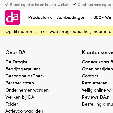
Bestelling af te halen in
300+ winkels
Gratis verzending van
Producten
Aanbiedingen
300+ Win
Op dit moment zijn er twee terugroepacties, meer info
Over DA
Klantenservi
DA Drogist
Cadeaukaart 
Bedrijfsgegevens
Openingstijden
GezondheidsCheck
Contact
Persberichten
Retourneren
Ondernemer worden
Veilig online w
Werken bij DA
Reviews DA.nl
Folder
Bestelling ann
Actievoorwaarden