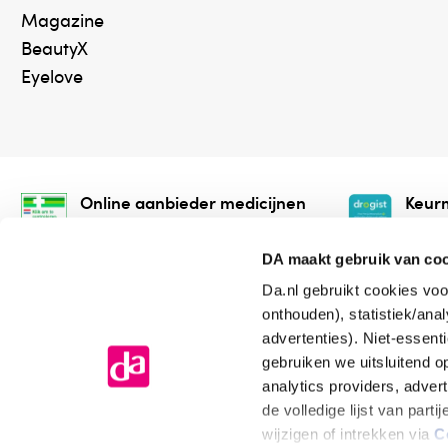
Magazine
BeautyX
Eyelove
Online aanbieder medicijnen
Keurm
⁠Controleer welke medicijnen
⁠Vera
onze webshop mag verkopen.
onlin
DA maakt gebruik van co
Da.nl gebruikt cookies voo
onthouden), statistiek/ana
advertenties). Niet-essent
gebruiken we uitsluitend 
analytics providers, adver
de volledige lijst van par
Algemene voorwaarden
Cookiev
wijzigen of intrekken via
C