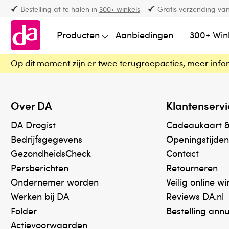
Bestelling af te halen in
300+ winkels
Gratis verzending van
Producten
Aanbiedingen
300+ Win
Op dit moment zijn er twee terugroepacties, meer info
Over DA
Klantenservi
DA Drogist
Cadeaukaart 
Bedrijfsgegevens
Openingstijden
GezondheidsCheck
Contact
Persberichten
Retourneren
Ondernemer worden
Veilig online w
Werken bij DA
Reviews DA.nl
Folder
Bestelling ann
Actievoorwaarden