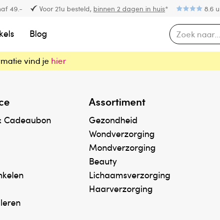
af 49.-
Voor 21u besteld,
binnen 2 dagen in huis
*
8.6 u
kels
Blog
rmatie vind je
hier
ce
Assortiment
& Cadeaubon
Gezondheid
Wondverzorging
Mondverzorging
Beauty
inkelen
Lichaamsverzorging
Haarverzorging
uleren