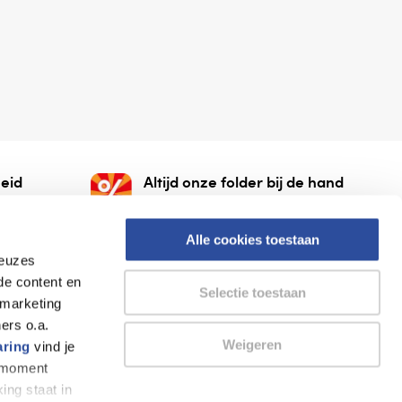
eid
Altijd onze folder bij de hand
gesloten
Check onze folders ⁠bij
org.
AlleFolders.
Alle cookies toestaan
keuzes
de content en
Selectie toestaan
 marketing
ers o.a.
Weigeren
aring
vind je
k moment
Thuiswinkel waarborg
AlleFolders
ing staat in