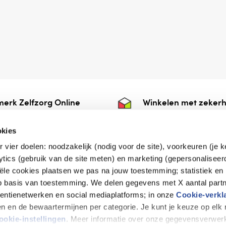
erk Zelfzorg Online
Winkelen met zekerh
ntwoorde zorg, ⁠ook
⁠Deze webshop is aan
e.
⁠bij Thuiswinkelwaarb
okies
r vier doelen: noodzakelijk (nodig voor de site), voorkeuren (je 
lytics (gebruik van de site meten) en marketing (gepersonaliseer
iële cookies plaatsen we pas na jouw toestemming; statistiek en
de vriendelijke specialist
op basis van toestemming. We delen gegevens met X aantal partn
tentienetwerken en social mediaplatforms; in onze
Cookie-verkl
tijen en de bewaartermijnen per categorie. Je kunt je keuze op el
erklaring
Disclaimer
Privacy verklaring
ookie-instellingen
. Meer informatie over onze gegevensverwerk