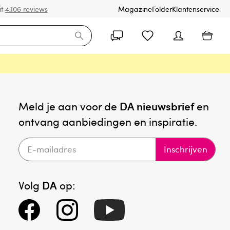
it
4.106 reviews
Magazine
Folder
Klantenservice
Meld je aan voor de
DA nieuwsbrief
en
ontvang aanbiedingen en inspiratie.
Inschrijven
Volg
DA
op: