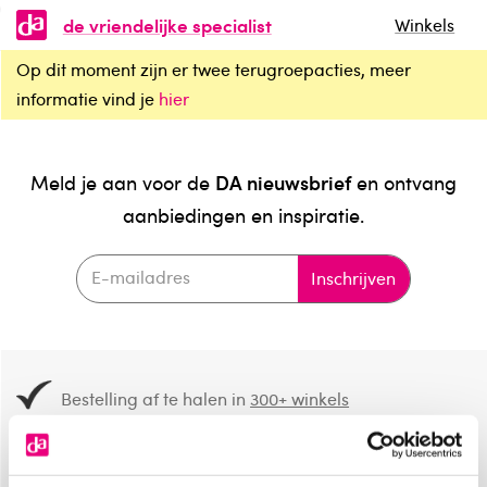
de vriendelijke specialist
Winkels
Op dit moment zijn er twee terugroepacties, meer
informatie vind je
hier
DA nieuwsbrief
Meld je aan voor de
en ontvang
aanbiedingen en inspiratie.
Inschrijven
Bestelling af te halen in
300+ winkels
Gratis verzending vanaf 49.-