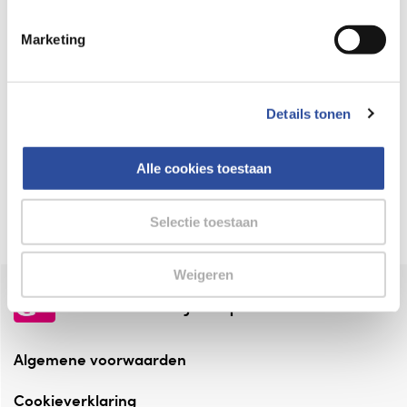
Keurmerk Zelfzorg Online
Marketing
⁠Verantwoorde zorg, ⁠ook online.
Winkelen met zekerheid
Details tonen
⁠Deze webshop is aangesloten ⁠bij
Thuiswinkelwaarborg.
Alle cookies toestaan
Altijd onze folder bij de hand
Check onze folders ⁠bij AlleFolders.
Selectie toestaan
Weigeren
de vriendelijke specialist
Algemene voorwaarden
Cookieverklaring