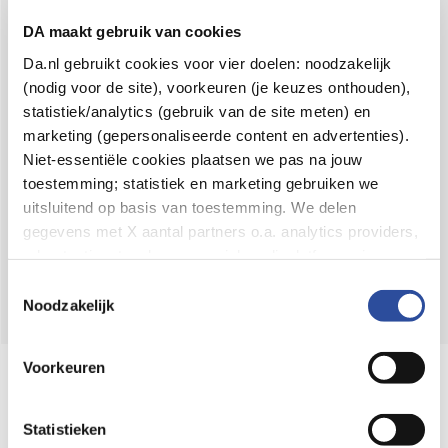
Voor 21u besteld,
binnen 2 dagen in huis
*
DA maakt gebruik van cookies
8.6 uit
4.106 reviews
Da.nl gebruikt cookies voor vier doelen: noodzakelijk
(nodig voor de site), voorkeuren (je keuzes onthouden),
Over DA
statistiek/analytics (gebruik van de site meten) en
Klantenservice
marketing (gepersonaliseerde content en advertenties).
Niet-essentiële cookies plaatsen we pas na jouw
Assortiment
toestemming; statistiek en marketing gebruiken we
uitsluitend op basis van toestemming. We delen
DA
Volg
op:
gegevens met X aantal partners o.a. analytics providers,
advertentienetwerken en social mediaplatforms; in onze
Cookie-verklaring
vind je de volledige lijst van partijen
Toestemmingsselectie
en de bewaartermijnen per categorie. Je kunt je keuze op
Noodzakelijk
elk moment wijzigen of intrekken via
Cookie-
instellingen
. Meer informatie over onze
Voorkeuren
Online aanbieder medicijnen
gegevensverwerking staat in de
Privacyverklaring
.
⁠Controleer welke medicijnen onze
webshop mag verkopen.
Statistieken